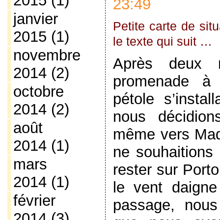
2015
(1)
23:49
janvier
Petite carte de sit
2015
(1)
le texte qui suit …
novembre
Après deux n
2014
(2)
promenade à 
octobre
pétole s’instal
2014
(2)
nous décidion
août
même vers Mad
2014
(1)
ne souhaitions 
mars
rester sur Port
2014
(1)
le vent daigne
février
passage, nous
2014
(3)