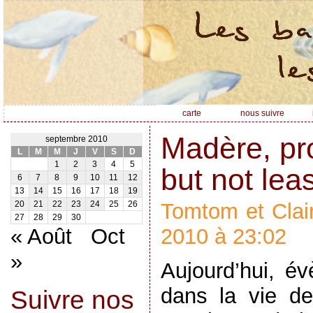
carte
nous suivre
Madère, pr
septembre 2010
L
M
M
J
V
S
D
1
2
3
4
5
but not leas
6
7
8
9
10
11
12
13
14
15
16
17
18
19
Tomtom et Clair
20
21
22
23
24
25
26
27
28
29
30
« Août
Oct
2010 à 23:02
»
Aujourd’hui, é
dans la vie d
Suivre nos