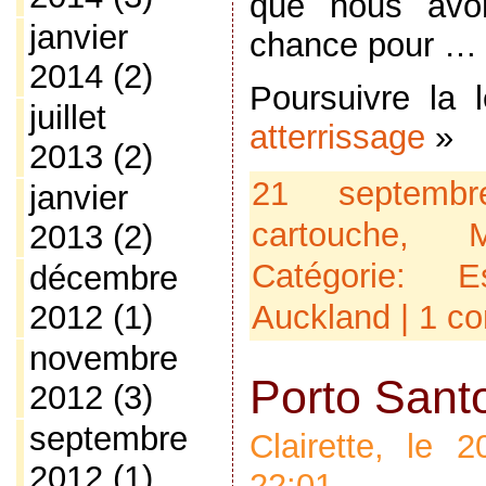
que nous avo
janvier
chance pour …
2014
(2)
Poursuivre la
juillet
atterrissage
»
2013
(2)
21 septemb
janvier
cartouche
,
2013
(2)
Catégorie:
E
décembre
Auckland
|
1 c
2012
(1)
novembre
Porto Sant
2012
(3)
septembre
Clairette, le
2012
(1)
22:01