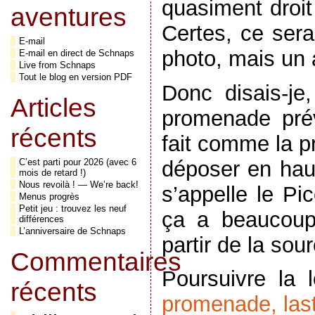
quasiment droit 
aventures
Certes, ce sera
E-mail
photo, mais un 
E-mail en direct de Schnaps
Live from Schnaps
Tout le blog en version PDF
Donc disais-je,
Articles
promenade pré
récents
fait comme la pr
déposer en hau
C’est parti pour 2026 (avec 6
mois de retard !)
Nous revoilà ! — We’re back!
s’appelle le Pi
Menus progrès
Petit jeu : trouvez les neuf
ça a beaucoup
différences
L’anniversaire de Schnaps
partir de la so
Commentaires
Poursuivre la
récents
promenade, last