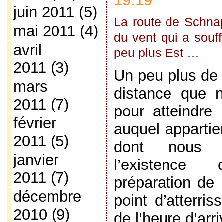
19:19
juin 2011
(5)
La route de Schnap
mai 2011
(4)
du vent qui a souf
avril
peu plus Est …
2011
(3)
Un peu plus de 5
mars
distance que 
2011
(7)
pour atteindre 
février
auquel appartie
2011
(5)
dont nous n
janvier
l’existenc
2011
(7)
préparation de 
décembre
point d’atterri
2010
(9)
de l’heure d’ar