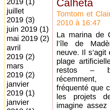
Calheta
2019
(1)
juillet
Tomtom et Clair
2019
(3)
2010 à 16:47
juin 2019
(1)
La marina de C
mai 2019
(2)
l’île de Madè
avril
neuve. Il s’agi
2019
(2)
plage artificie
mars
restos – bou
2019
(2)
récemment, 
janvier
fréquenté que c
2019
(1)
les projets 
janvier
imagine assez 