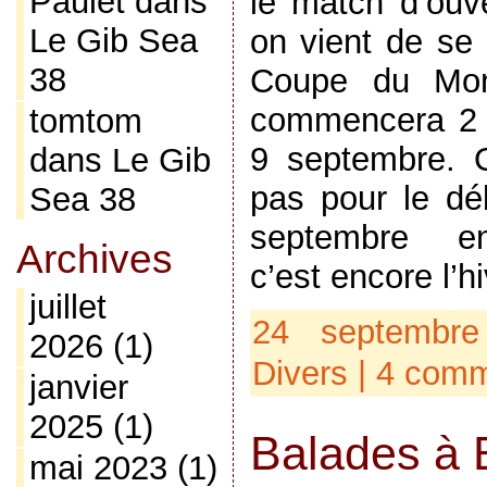
Paulet
dans
le match d’ouve
Le Gib Sea
on vient de se
38
Coupe du Mo
commencera 2 s
tomtom
9 septembre. O
dans
Le Gib
pas pour le dé
Sea 38
septembre en
Archives
c’est encore l’hi
juillet
24 septembre
2026
(1)
Divers
|
4 comm
janvier
2025
(1)
Balades à 
mai 2023
(1)