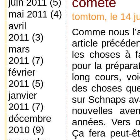
comète
juin 2011
(5)
mai 2011
(4)
tomtom, le 14 ju
avril
Comme nous l’a
2011
(3)
article précéde
mars
les choses à f
2011
(7)
pour la prépara
février
long cours, voi
2011
(5)
des choses que
janvier
sur Schnaps ava
2011
(7)
nouvelles aven
décembre
années. Vers o
2010
(9)
Ça fera peut-êtr