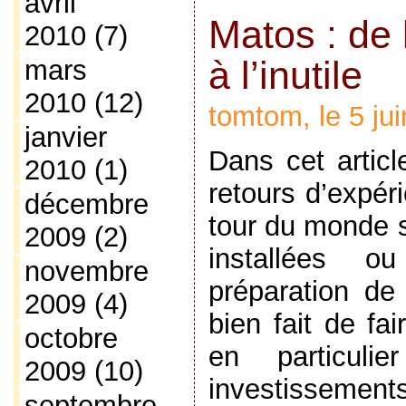
avril
Matos : de 
2010
(7)
à l’inutile
mars
2010
(12)
tomtom, le 5 ju
janvier
Dans cet articl
2010
(1)
retours d’expér
décembre
tour du monde s
2009
(2)
installées 
novembre
préparation de
2009
(4)
bien fait de fa
octobre
en particulie
2009
(10)
investissement
septembre