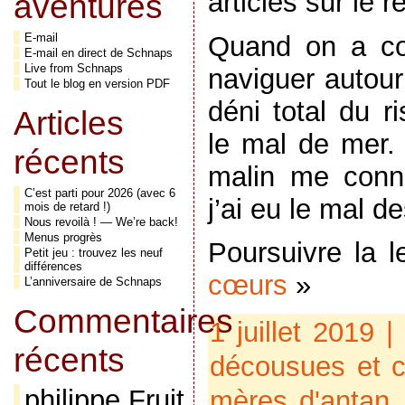
articles sur le 
aventures
Quand on a co
E-mail
E-mail en direct de Schnaps
Live from Schnaps
naviguer autour
Tout le blog en version PDF
déni total du r
Articles
le mal de mer. 
récents
malin me conn
C’est parti pour 2026 (avec 6
j’ai eu le mal d
mois de retard !)
Nous revoilà ! — We’re back!
Menus progrès
Poursuivre la 
Petit jeu : trouvez les neuf
différences
cœurs
»
L’anniversaire de Schnaps
Commentaires
1 juillet 2019 
récents
décousues et 
philippe Fruit
mères d'antan