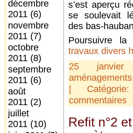
décembre
s’est aperçu r
2011
(6)
se soulevait 
novembre
des bas-hauban
2011
(7)
Poursuivre l
octobre
travaux divers 
2011
(8)
25 janvie
septembre
aménagements
2011
(6)
| Catégori
août
commentaires
2011
(2)
juillet
Refit n°2 et
2011
(10)