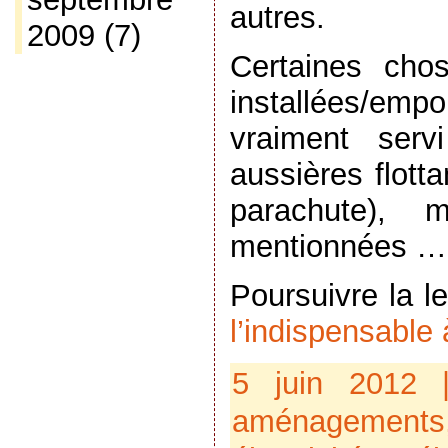
autres.
2009
(7)
Certaines cho
installées/empo
vraiment serv
aussières flott
parachute),
mentionnées …
Poursuivre la l
l’indispensable à
5 juin 2012
aménagements