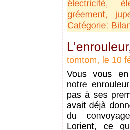
électricité
,
él
gréement
,
jup
Catégorie:
Bila
L’enrouleur,
tomtom, le 10 f
Vous vous en 
notre enrouleur
pas à ses premi
avait déjà donné
du convoyag
Lorient, ce q