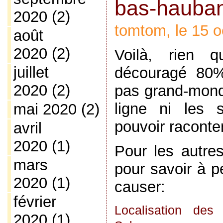
bas-hauban
2020
(2)
tomtom, le 15 o
août
2020
(2)
Voilà, rien qu
juillet
découragé 80%
2020
(2)
pas grand-monde
ligne ni les 
mai 2020
(2)
pouvoir raconter
avril
2020
(1)
Pour les autres
mars
pour savoir à p
2020
(1)
causer:
février
Localisation des
2020
(1)