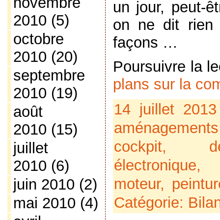
novembre
un jour, peut-ê
2010
(5)
on ne dit rien
octobre
façons …
2010
(20)
Poursuivre la l
septembre
plans sur la co
2010
(19)
14 juillet 201
août
aménagements
2010
(15)
cockpit
,
d
juillet
électronique
2010
(6)
moteur
,
peintur
juin 2010
(2)
Catégorie:
Bila
mai 2010
(4)