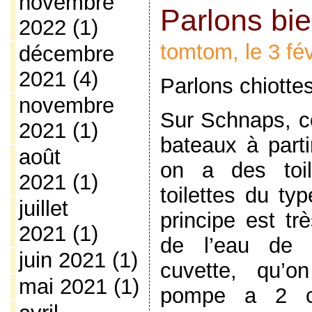
novembre
Parlons bi
2022
(1)
tomtom, le 3 fé
décembre
2021
(4)
Parlons chiottes
novembre
Sur Schnaps, 
2021
(1)
bateaux à parti
août
on a des toil
2021
(1)
toilettes du ty
juillet
principe est t
2021
(1)
de l’eau de 
juin 2021
(1)
cuvette, qu’on
mai 2021
(1)
pompe a 2 c