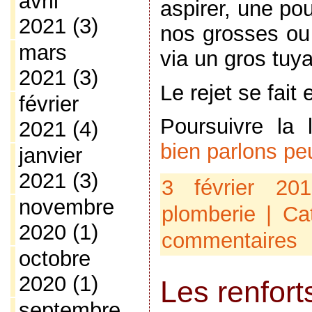
avril
aspirer, une po
2021
(3)
nos grosses ou
mars
via un gros tuy
2021
(3)
Le rejet se fait
février
Poursuivre la
2021
(4)
bien parlons pe
janvier
2021
(3)
3 février 2
novembre
plomberie
| Ca
2020
(1)
commentaires
octobre
2020
(1)
Les renfor
septembre