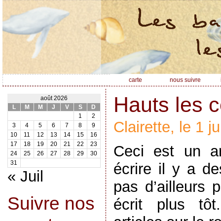
carte
nous suivre
Hauts les 
août 2026
L
M
M
J
V
S
D
1
2
Clairette, le 1 j
3
4
5
6
7
8
9
10
11
12
13
14
15
16
17
18
19
20
21
22
23
Ceci est un ar
24
25
26
27
28
29
30
31
écrire il y a d
« Juil
pas d’ailleurs 
Suivre nos
écrit plus tô