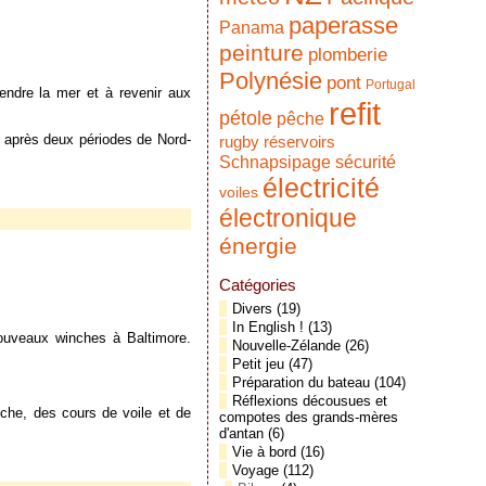
paperasse
Panama
peinture
plomberie
Polynésie
pont
Portugal
endre la mer et à revenir aux
refit
pétole
pêche
 après deux périodes de Nord-
réservoirs
rugby
Schnapsipage
sécurité
électricité
voiles
électronique
énergie
Catégories
Divers
(19)
In English !
(13)
ouveaux winches à Baltimore.
Nouvelle-Zélande
(26)
Petit jeu
(47)
Préparation du bateau
(104)
Réflexions décousues et
pêche, des cours de voile et de
compotes des grands-mères
d'antan
(6)
Vie à bord
(16)
Voyage
(112)