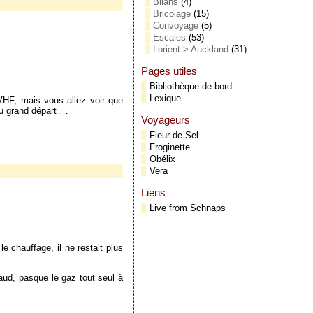
Bilans
(4)
Bricolage
(15)
Convoyage
(5)
Escales
(53)
Lorient > Auckland
(31)
Pages utiles
Bibliothèque de bord
Lexique
 VHF, mais vous allez voir que
au grand départ …
Voyageurs
Fleur de Sel
Froginette
Obélix
Vera
Liens
Live from Schnaps
le chauffage, il ne restait plus
aud, pasque le gaz tout seul à