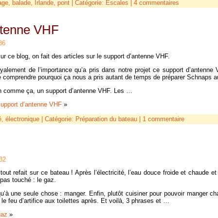
age
,
balade
,
Irlande
,
pont
| Catégorie:
Escales
|
4 commentaires
ntenne VHF
36
ur ce blog, on fait des articles sur le support d’antenne VHF.
yalement de l’importance qu’a pris dans notre projet ce support d’antenne
e comprendre pourquoi ça nous a pris autant de temps de préparer Schnaps 
in comme ça, un support d’antenne VHF. Les …
support d’antenne VHF
»
é
,
électronique
| Catégorie:
Préparation du bateau
|
1 commentaire
32
t refait sur ce bateau ! Après l’électricité, l’eau douce froide et chaude et 
 pas touché : le gaz.
u’à une seule chose : manger. Enfin, plutôt cuisiner pour pouvoir manger ch
le feu d’artifice aux toilettes après. Et voilà, 3 phrases et …
gaz
»