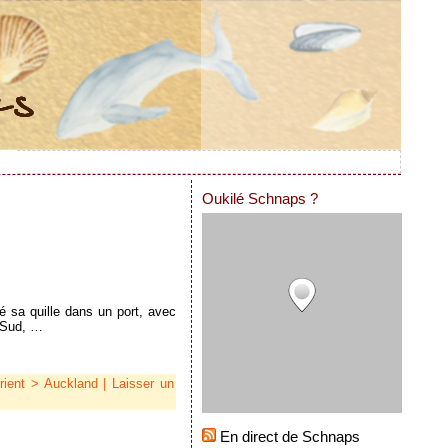
Oukilé Schnaps ?
é sa quille dans un port, avec
e Sud, …
rient > Auckland
|
Laisser un
En direct de Schnaps