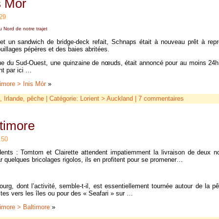
s Mór
29
au Nord de notre trajet
t un sandwich de bridge-deck refait, Schnaps était à nouveau prêt à repr
uillages pépères et des baies abritées.
ue du Sud-Ouest, une quinzaine de nœuds, était annoncé pour au moins 24h
t par ici …
imore > Inis Mór
»
,
Irlande
,
pêche
| Catégorie:
Lorient > Auckland
|
7 commentaires
ltimore
:50
nts : Tomtom et Clairette attendent impatiemment la livraison de deux n
r quelques bricolages rigolos, ils en profitent pour se promener…
 bourg, dont l’activité, semble-t-il, est essentiellement tournée autour de la 
stes vers les îles ou pour des « Seafari » sur …
imore > Baltimore
»