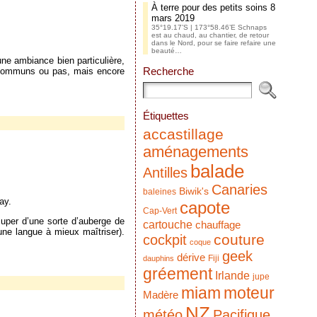
À terre pour des petits soins
8
mars 2019
35°19.17’S | 173°58.46’E Schnaps
est au chaud, au chantier, de retour
dans le Nord, pour se faire refaire une
beauté…
ne ambiance bien particulière,
Recherche
 communs ou pas, mais encore
Étiquettes
accastillage
aménagements
balade
Antilles
Canaries
Biwik's
baleines
ay.
capote
Cap-Vert
cuper d’une sorte d’auberge de
cartouche
chauffage
une langue à mieux maîtriser).
couture
cockpit
coque
geek
dérive
Fiji
dauphins
gréement
Irlande
jupe
miam
moteur
Madère
NZ
météo
Pacifique