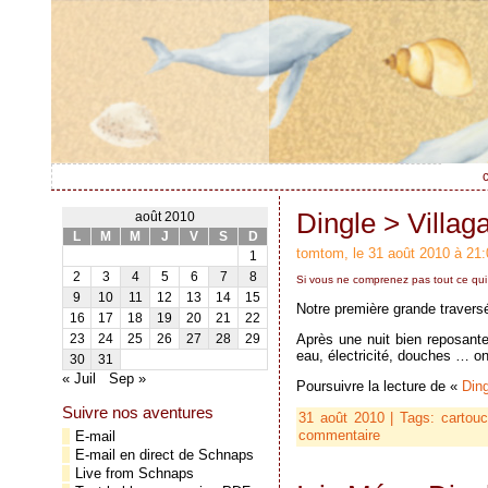
c
Dingle > Villag
août 2010
L
M
M
J
V
S
D
tomtom, le 31 août 2010 à 21:
1
2
3
4
5
6
7
8
Si vous ne comprenez pas tout ce qui est
9
10
11
12
13
14
15
Notre première grande traversé
16
17
18
19
20
21
22
Après une nuit bien reposante
23
24
25
26
27
28
29
eau, électricité, douches … on
30
31
« Juil
Sep »
Poursuivre la lecture de «
Ding
Suivre nos aventures
31 août 2010 | Tags:
cartou
commentaire
E-mail
E-mail en direct de Schnaps
Live from Schnaps