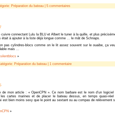
égorie:
Préparation du bateau
|
5 commentaires
7
e cuivre connectant Lulu la BLU et Albert le tuner à la quille, et plus précisé
 était à ajouter à la liste déjà longue comme … le mât de Schnaps.
non pas cylindres-blocs comme on le lit assez souvent sur le ouaibe, ça veut
idable mais …
silentblocs
»
atégorie:
Préparation du bateau
|
1 commentaire
5
tre de mon article : « OpenCPN ». Ce nom barbare est le nom d’un logiciel 
er les cartes marines et de placer le bateau dessus, en temps quasi-réel
ui est bien moins sexy que le point au sextant ou au compas de relèvement sur
enCPN
»