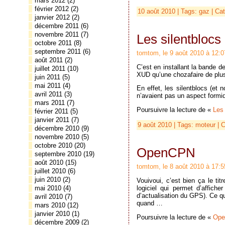
mars 2012
(2)
février 2012
(2)
10 août 2010 | Tags:
gaz
| Cat
janvier 2012
(2)
décembre 2011
(6)
novembre 2011
(7)
Les silentblocs
octobre 2011
(8)
septembre 2011
(6)
tomtom, le 9 août 2010 à 12:0
août 2011
(2)
C’est en installant la bande d
juillet 2011
(10)
XUD qu’une chozafaire de plus
juin 2011
(5)
mai 2011
(4)
En effet, les silentblocs (et 
avril 2011
(3)
n’avaient pas un aspect form
mars 2011
(7)
Poursuivre la lecture de «
Les 
février 2011
(5)
janvier 2011
(7)
9 août 2010 | Tags:
moteur
| C
décembre 2010
(9)
novembre 2010
(5)
octobre 2010
(20)
OpenCPN
septembre 2010
(19)
août 2010
(15)
tomtom, le 8 août 2010 à 17:5
juillet 2010
(6)
juin 2010
(2)
Vouivoui, c’est bien ça le ti
logiciel qui permet d’affich
mai 2010
(4)
d’actualisation du GPS). Ce q
avril 2010
(7)
quand …
mars 2010
(12)
janvier 2010
(1)
Poursuivre la lecture de «
Op
décembre 2009
(2)