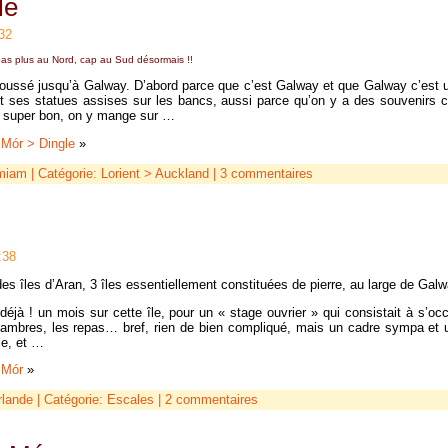
le
32
a pas plus au Nord, cap au Sud désormais !!
oussé jusqu’à Galway. D’abord parce que c’est Galway et que Galway c’est u
t ses statues assises sur les bancs, aussi parce qu’on y a des souvenirs
ps super bon, on y mange sur …
 Mór > Dingle
»
miam
| Catégorie:
Lorient > Auckland
|
3 commentaires
:38
des îles d’Aran, 3 îles essentiellement constituées de pierre, au large de Galw
déjà ! un mois sur cette île, pour un « stage ouvrier » qui consistait à s’oc
hambres, les repas… bref, rien de bien compliqué, mais un cadre sympa et 
le, et …
 Mór
»
rlande
| Catégorie:
Escales
|
2 commentaires