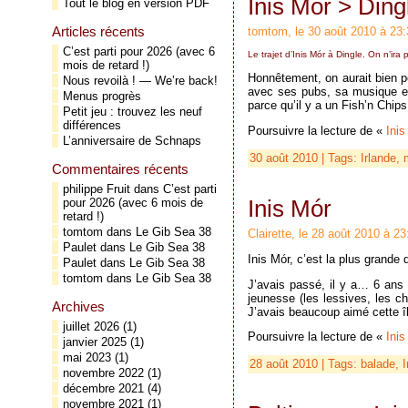
Inis Mór > Ding
Tout le blog en version PDF
Articles récents
tomtom, le 30 août 2010 à 23:
C’est parti pour 2026 (avec 6
Le trajet d’Inis Mór à Dingle. On n’ir
mois de retard !)
Honnêtement, on aurait bien p
Nous revoilà ! — We’re back!
avec ses pubs, sa musique e
Menus progrès
parce qu’il y a un Fish’n Chi
Petit jeu : trouvez les neuf
différences
Poursuivre la lecture de «
Inis
L’anniversaire de Schnaps
30 août 2010 | Tags:
Irlande
,
Commentaires récents
philippe Fruit
dans
C’est parti
pour 2026 (avec 6 mois de
Inis Mór
retard !)
tomtom
dans
Le Gib Sea 38
Clairette, le 28 août 2010 à 23
Paulet
dans
Le Gib Sea 38
Inis Mór, c’est la plus grande 
Paulet
dans
Le Gib Sea 38
tomtom
dans
Le Gib Sea 38
J’avais passé, il y a… 6 ans 
jeunesse (les lessives, les c
Archives
J’avais beaucoup aimé cette î
juillet 2026
(1)
Poursuivre la lecture de «
Inis
janvier 2025
(1)
mai 2023
(1)
28 août 2010 | Tags:
balade
,
I
novembre 2022
(1)
décembre 2021
(4)
novembre 2021
(1)