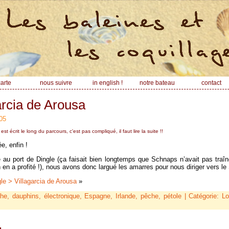
arte
nous suivre
in english !
notre bateau
contact
arcia de Arousa
05
 écrit le long du parcours, c'est pas compliqué, il faut lire la suite !!
e, enfin !
 au port de Dingle (ça faisait bien longtemps que Schnaps n’avait pas traîn
 en a profité !), nous avons donc largué les amarres pour nous diriger vers l
le > Villagarcia de Arousa
»
che
,
dauphins
,
électronique
,
Espagne
,
Irlande
,
pêche
,
pétole
| Catégorie:
Lo