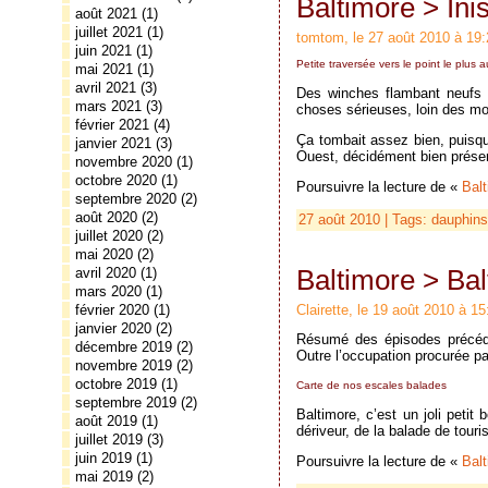
Baltimore > Ini
août 2021
(1)
juillet 2021
(1)
tomtom, le 27 août 2010 à 19:
juin 2021
(1)
Petite traversée vers le point le plus 
mai 2021
(1)
avril 2021
(3)
Des winches flambant neufs e
mars 2021
(3)
choses sérieuses, loin des mo
février 2021
(4)
Ça tombait assez bien, puisq
janvier 2021
(3)
Ouest, décidément bien présen
novembre 2020
(1)
octobre 2020
(1)
Poursuivre la lecture de «
Balt
septembre 2020
(2)
août 2020
(2)
27 août 2010 | Tags:
dauphins
juillet 2020
(2)
mai 2020
(2)
Baltimore > Ba
avril 2020
(1)
mars 2020
(1)
Clairette, le 19 août 2010 à 15
février 2020
(1)
janvier 2020
(2)
Résumé des épisodes précéde
décembre 2019
(2)
Outre l’occupation procurée pa
novembre 2019
(2)
octobre 2019
(1)
Carte de nos escales balades
septembre 2019
(2)
Baltimore, c’est un joli petit
août 2019
(1)
dériveur, de la balade de touri
juillet 2019
(3)
juin 2019
(1)
Poursuivre la lecture de «
Balt
mai 2019
(2)