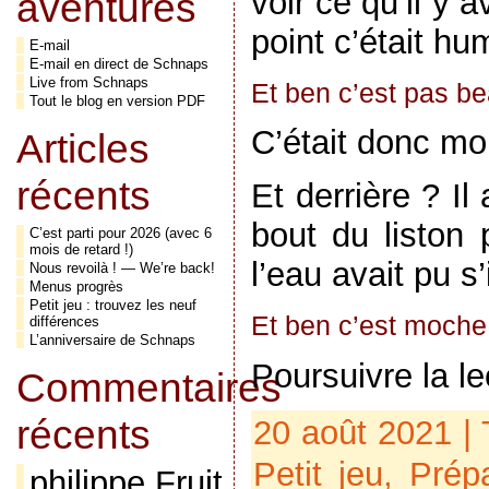
voir ce qu’il y 
aventures
point c’était hu
E-mail
E-mail en direct de Schnaps
Live from Schnaps
Et ben c’est pas 
Tout le blog en version PDF
C’était donc mou
Articles
récents
Et derrière ? Il
bout du liston 
C’est parti pour 2026 (avec 6
mois de retard !)
l’eau avait pu s’i
Nous revoilà ! — We’re back!
Menus progrès
Petit jeu : trouvez les neuf
Et ben c’est moch
différences
L’anniversaire de Schnaps
Poursuivre la l
Commentaires
récents
20 août 2021 |
Petit jeu,
Prép
philippe Fruit