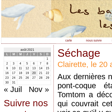
carte
nous suivre
Séchage
août 2021
L
M
M
J
V
S
D
1
Clairette, le 20
2
3
4
5
6
7
8
9
10
11
12
13
14
15
16
17
18
19
20
21
22
Aux dernières n
23
24
25
26
27
28
29
30
31
pont-coque ét
« Juil
Nov »
Tomtom a décoll
Suivre nos
qui couvrait ce