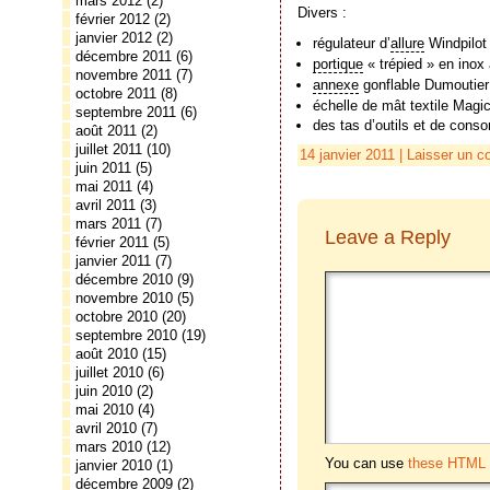
mars 2012
(2)
Divers :
février 2012
(2)
janvier 2012
(2)
régulateur d’
allure
Windpilot 
décembre 2011
(6)
portique
« trépied » en inox
novembre 2011
(7)
annexe
gonflable Dumoutier
octobre 2011
(8)
échelle de mât textile Magi
septembre 2011
(6)
des tas d’outils et de cons
août 2011
(2)
juillet 2011
(10)
14 janvier 2011 |
Laisser un c
juin 2011
(5)
mai 2011
(4)
avril 2011
(3)
mars 2011
(7)
Leave a Reply
février 2011
(5)
janvier 2011
(7)
décembre 2010
(9)
novembre 2010
(5)
octobre 2010
(20)
septembre 2010
(19)
août 2010
(15)
juillet 2010
(6)
juin 2010
(2)
mai 2010
(4)
avril 2010
(7)
mars 2010
(12)
You can use
these HTML 
janvier 2010
(1)
décembre 2009
(2)