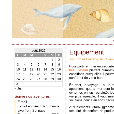
c
Equipement
août 2026
L
M
M
J
V
S
D
Tomtom et Clairette, le 14 jan
1
2
3
4
5
6
7
8
9
Pour partir en mer en sécurité 
10
11
12
13
14
15
16
beau bateau
piaffant d’impati
conditions auxquelles il pour
17
18
19
20
21
22
23
confort et de vie à bord.
24
25
26
27
28
29
30
31
En effet, le voyage – ou le t
« Juil
appartient, que la mer sera b
éviter les ennuis, ou plutôt l
Suivre nos aventures
vie plus agréable, il vaut mi
solutions pour s’en sortir facile
E-mail
E-mail en direct de Schnaps
Aux éléments vitaux (gréemen
Live from Schnaps
sécurité, de confort, de produ