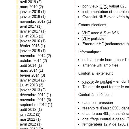
avril 2019
(2)
bon vieux
GPS
Valsat 02L
mars 2019
(2)
instrumentation et
centrale 
janvier 2019
(1)
janvier 2018
(1)
Gyropilot NKE avec vérin 
novembre 2017
(1)
Communications :
avril 2017
(1)
janvier 2017
(1)
VHF
avec
AIS
et ASN
juillet 2016
(1)
VHF
portable
janvier 2016
(1)
Emetteur HF (radioamateur
février 2015
(1)
janvier 2015
(1)
Informatique :
novembre 2014
(2)
ordinateur de bord – pour l
octobre 2014
(2)
antenne wifi amplifiée
août 2014
(1)
mars 2014
(1)
Confort à l’extérieur :
février 2014
(3)
janvier 2014
(2)
capote
de
cockpit
– en dur 
juillet 2013
(2)
Taud
et de quoi fermer le
co
janvier 2013
(2)
Confort à l’intérieur :
décembre 2012
(1)
novembre 2012
(3)
eau sous pression
septembre 2012
(1)
réservoirs d’eau : 650L dan
août 2012
(1)
chauffe-eau 40L, branché sur
juin 2012
(1)
chauffage central à gasoil 
mai 2012
(1)
avril 2012
(1)
réfrigérateur 12 V de 170L s