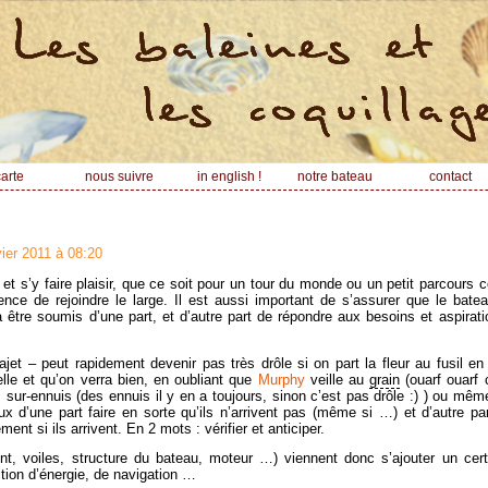
arte
nous suivre
in english !
notre bateau
contact
vier 2011 à 08:20
et s’y faire plaisir, que ce soit pour un tour du monde ou un petit parcours côt
ence de rejoindre le large. Il est aussi important de s’assurer que le batea
ra être soumis d’une part, et d’autre part de répondre aux besoins et aspirat
rajet – peut rapidement devenir pas très drôle si on part la fleur au fusil 
elle et qu’on verra bien, en oubliant que
Murphy
veille au
grain
(ouarf ouarf c
es sur-ennuis (des ennuis il y en a toujours, sinon c’est pas drôle :) ) ou mê
eux d’une part faire en sorte qu’ils n’arrivent pas (même si …) et d’autre pa
ment si ils arrivent. En 2 mots : vérifier et anticiper.
t, voiles, structure du bateau, moteur …) viennent donc s’ajouter un ce
ction d’énergie, de navigation …