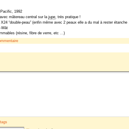
Pacific, 1992
 avec mâtereau central sur la
jupe
, très pratique !
 X24 “double-peau” (enfin même avec 2 peaux elle a du mal à rester étanche 
c-Mât
ommables (résine, fibre de verre, etc …)
ommentaire
tags