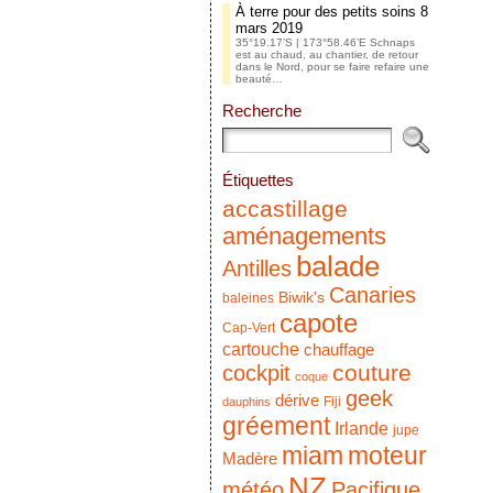
À terre pour des petits soins
8
mars 2019
35°19.17’S | 173°58.46’E Schnaps
est au chaud, au chantier, de retour
dans le Nord, pour se faire refaire une
beauté…
Recherche
Étiquettes
accastillage
aménagements
balade
Antilles
Canaries
Biwik's
baleines
capote
Cap-Vert
cartouche
chauffage
couture
cockpit
coque
geek
dérive
Fiji
dauphins
gréement
Irlande
jupe
miam
moteur
Madère
NZ
météo
Pacifique