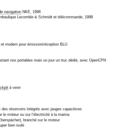
de navigation
NKE, 1998
hydraulique Lecomble & Schmidt et télécommande, 1998
) et modem pour émission/réception BLU
’instant nos portables mais un jour un truc dédié, avec OpenCPN
!
ckpit
à venir
s des réservoirs intégrés avec jauges capacitives
 le moteur ou sur l’électricité à la marina
(Eberspächer), branché sur le moteur
uper bien isolé