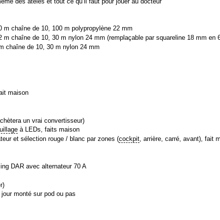
e des atèles et tout ce qu’il faut pour jouer au docteur
 50 m chaîne de 10, 100 m polypropylène 22 mm
12 m chaîne de 10, 30 m nylon 24 mm (remplaçable par squareline 18 mm en 
 m chaîne de 10, 30 m nylon 24 mm
fait maison
chètera un vrai convertisseur)
illage
à LEDs, faits maison
teur et sélection rouge / blanc par zones (
cockpit
, arrière, carré, avant), fait
rling DAR avec alternateur 70 A
r)
 jour monté sur pod ou pas