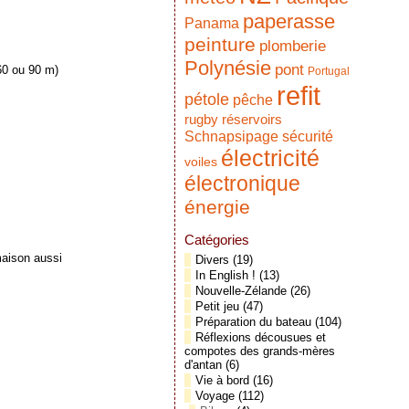
paperasse
Panama
peinture
plomberie
Polynésie
pont
60 ou 90 m)
Portugal
refit
pétole
pêche
réservoirs
rugby
Schnapsipage
sécurité
électricité
voiles
électronique
énergie
Catégories
 maison aussi
Divers
(19)
In English !
(13)
Nouvelle-Zélande
(26)
Petit jeu
(47)
Préparation du bateau
(104)
Réflexions décousues et
compotes des grands-mères
d'antan
(6)
Vie à bord
(16)
Voyage
(112)