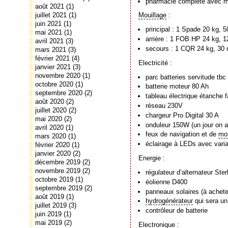
pharmacie complète avec mêm
août 2021
(1)
juillet 2021
(1)
Mouillage
:
juin 2021
(1)
principal : 1 Spade 20 kg,
mai 2021
(1)
arrière : 1 FOB HP 24 kg, 
avril 2021
(3)
secours : 1 CQR 24 kg, 30
mars 2021
(3)
février 2021
(4)
Electricité :
janvier 2021
(3)
novembre 2020
(1)
parc batteries servitude tbc
octobre 2020
(1)
batterie moteur 80 Ah
septembre 2020
(2)
tableau électrique étanche 
août 2020
(2)
réseau 230V
juillet 2020
(2)
chargeur Pro Digital 30 A
mai 2020
(2)
onduleur 150W (un jour on a
avril 2020
(1)
feux de navigation et de
mou
mars 2020
(1)
éclairage à LEDs avec varia
février 2020
(1)
janvier 2020
(2)
Energie :
décembre 2019
(2)
novembre 2019
(2)
régulateur d’alternateur Ste
octobre 2019
(1)
éolienne D400
septembre 2019
(2)
panneaux solaires (à achete
août 2019
(1)
hydrogénérateur
qui sera un
juillet 2019
(3)
contrôleur de batterie
juin 2019
(1)
mai 2019
(2)
Electronique :