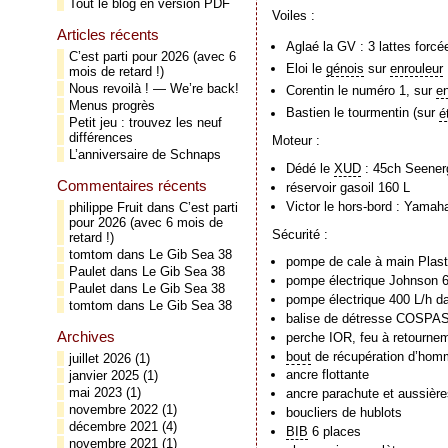
Tout le blog en version PDF
Voiles :
Articles récents
Aglaé la GV : 3 lattes forc
C’est parti pour 2026 (avec 6
Eloi le
génois
sur
enrouleur
mois de retard !)
Nous revoilà ! — We’re back!
Corentin le numéro 1, sur
en
Menus progrès
Bastien le tourmentin (sur
é
Petit jeu : trouvez les neuf
différences
Moteur :
L’anniversaire de Schnaps
Dédé le
XUD
: 45ch Seener
Commentaires récents
réservoir gasoil 160 L
Victor le hors-bord : Yama
philippe Fruit
dans
C’est parti
pour 2026 (avec 6 mois de
Sécurité :
retard !)
tomtom
dans
Le Gib Sea 38
pompe de cale à main Plast
Paulet
dans
Le Gib Sea 38
pompe électrique Johnson 6
Paulet
dans
Le Gib Sea 38
pompe électrique 400 L/h da
tomtom
dans
Le Gib Sea 38
balise de détresse COSP
Archives
perche IOR, feu à retournem
bout
de récupération d’hom
juillet 2026
(1)
ancre flottante
janvier 2025
(1)
mai 2023
(1)
ancre parachute et aussière
novembre 2022
(1)
boucliers de hublots
décembre 2021
(4)
BIB
6 places
novembre 2021
(1)