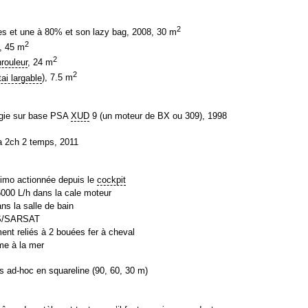
2
ées et une à 80% et son lazy bag, 2008, 30 m
2
, 45 m
2
rouleur
, 24 m
2
tai
largable
), 7.5 m
gie sur base PSA
XUD
9 (un moteur de BX ou 309), 1998
ha 2ch 2 temps, 2011
imo actionnée depuis le
cockpit
000 L/h dans la cale moteur
ns la salle de bain
AS/SARSAT
ent reliés à 2 bouées fer à cheval
me à la mer
s ad-hoc en squareline (90, 60, 30 m)