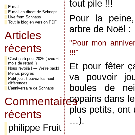
tout pile !!!
E-mail
E-mail en direct de Schnaps
Pour la peine,
Live from Schnaps
Tout le blog en version PDF
arbre de Noël :
Articles
"Pour mon anniver
récents
!!!"
C’est parti pour 2026 (avec 6
mois de retard !)
Et pour fêter ç
Nous revoilà ! — We’re back!
Menus progrès
va pouvoir jo
Petit jeu : trouvez les neuf
différences
boules de nei
L’anniversaire de Schnaps
copains dans le
Commentaires
plus petits, on
récents
…).
philippe Fruit