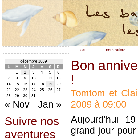
carte
nous suivre
Bon annive
décembre 2009
L
M
M
J
V
S
D
1
2
3
4
5
6
!
7
8
9
10
11
12
13
14
15
16
17
18
19
20
Tomtom et Clai
21
22
23
24
25
26
27
28
29
30
31
« Nov
Jan »
2009 à 09:00
Aujourd’hui 1
Suivre nos
grand jour pour
aventures