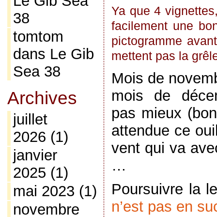
Le Gib Sea
Ya que 4 vignettes,
38
facilement une bo
tomtom
pictogramme avant 
dans
Le Gib
mettent pas la grêle
Sea 38
Mois de novembr
mois de déce
Archives
pas mieux (bon
juillet
attendue ce oui
2026
(1)
vent qui va avec
janvier
…
2025
(1)
Poursuivre la l
mai 2023
(1)
n’est pas en s
novembre