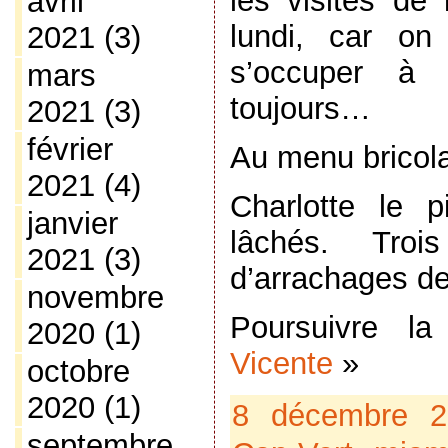
les visites de 
avril
lundi, car on
2021
(3)
s’occuper à 
mars
toujours…
2021
(3)
février
Au menu bricola
2021
(4)
Charlotte le 
janvier
lâchés. Troi
2021
(3)
d’arrachages d
novembre
Poursuivre l
2020
(1)
Vicente
»
octobre
2020
(1)
8 décembre 
septembre