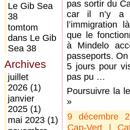
pas sortir du C
Le Gib Sea
car il n’y a
38
l’immigration l
tomtom
que le fonction
dans
Le Gib
à Mindelo acce
Sea 38
passeports. On 
Archives
5 jours pour vis
pas pu …
juillet
2026
(1)
Poursuivre la l
janvier
»
2025
(1)
9 décembre 
mai 2023
(1)
Cap-Vert
| Cat