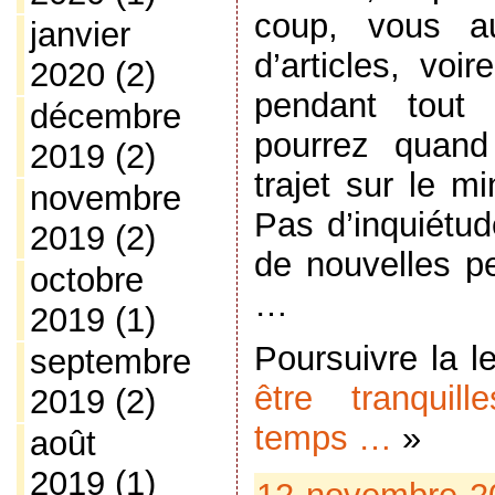
coup, vous a
janvier
d’articles, vo
2020
(2)
pendant tou
décembre
pourrez quand
2019
(2)
trajet sur le mi
novembre
Pas d’inquiétu
2019
(2)
de nouvelles p
octobre
…
2019
(1)
Poursuivre la l
septembre
être tranquil
2019
(2)
temps …
»
août
2019
(1)