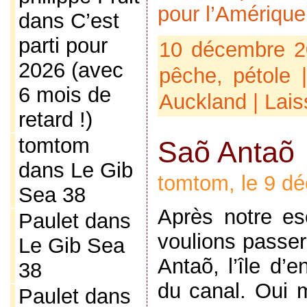
pour l’Amérique
dans
C’est
parti pour
10 décembre 2
2026 (avec
pêche
,
pétole
|
6 mois de
Auckland
|
Lais
retard !)
tomtom
Saõ Antaõ
dans
Le Gib
tomtom, le 9 d
Sea 38
Après notre es
Paulet
dans
voulions passer
Le Gib Sea
Antaõ, l’île d’e
38
du canal. Oui m
Paulet
dans