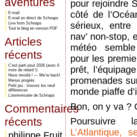
aventures
pour rejoindre S
côté de l’Océan
E-mail
E-mail en direct de Schnaps
sérieux, entr
Live from Schnaps
Tout le blog en version PDF
nav’ non-stop, 
Articles
météo semble
récents
pour les premie
C’est parti pour 2026 (avec 6
prêt, l’équipag
mois de retard !)
Nous revoilà ! — We’re back!
promenades sur 
Menus progrès
Petit jeu : trouvez les neuf
monde piaffe d
différences
L’anniversaire de Schnaps
Bon, on y va ?
Commentaires
récents
Poursuivre
L’Atlantique, 
philippe Fruit