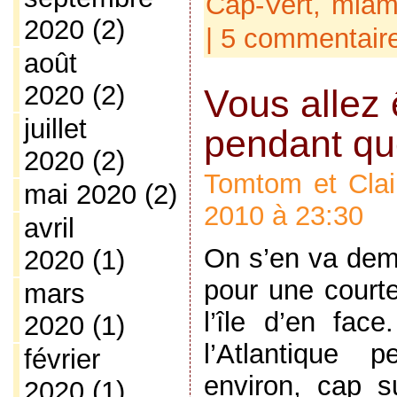
Cap-Vert
,
mia
2020
(2)
|
5 commentair
août
2020
(2)
Vous allez 
juillet
pendant q
2020
(2)
Tomtom et Clai
mai 2020
(2)
2010 à 23:30
avril
On s’en va dem
2020
(1)
pour une court
mars
l’île d’en fac
2020
(1)
l’Atlantique 
février
environ, cap s
2020
(1)