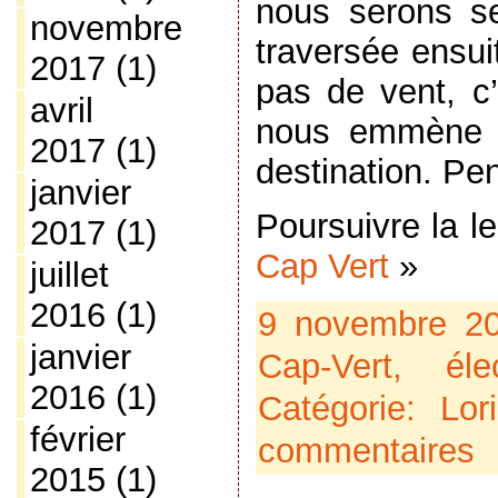
nous serons se
novembre
traversée ensui
2017
(1)
pas de vent, c
avril
nous emmène v
2017
(1)
destination. P
janvier
Poursuivre la l
2017
(1)
Cap Vert
»
juillet
2016
(1)
9 novembre 2
janvier
Cap-Vert
,
éle
2016
(1)
Catégorie:
Lor
février
commentaires
2015
(1)