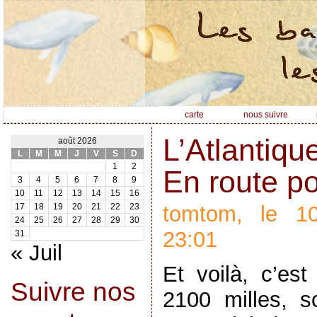
carte
nous suivre
L’Atlantiqu
août 2026
L
M
M
J
V
S
D
1
2
En route p
3
4
5
6
7
8
9
10
11
12
13
14
15
16
tomtom, le 1
17
18
19
20
21
22
23
24
25
26
27
28
29
30
23:01
31
« Juil
Et voilà, c’est
Suivre nos
2100 milles, 