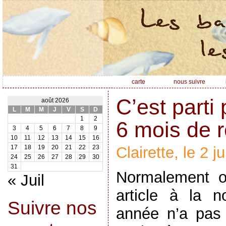
carte
nous suivre
C’est parti
août 2026
L
M
M
J
V
S
D
1
2
6 mois de r
3
4
5
6
7
8
9
10
11
12
13
14
15
16
Clairette, le 2 j
17
18
19
20
21
22
23
24
25
26
27
28
29
30
31
Normalement o
« Juil
article à la n
Suivre nos
année n’a pas 