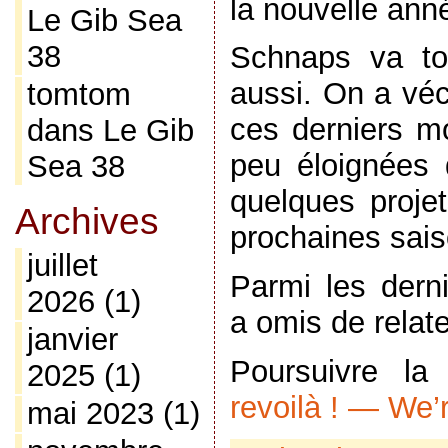
la nouvelle ann
Le Gib Sea
38
Schnaps va to
aussi. On a vé
tomtom
ces derniers mo
dans
Le Gib
peu éloignées
Sea 38
quelques proj
Archives
prochaines sais
juillet
Parmi les dern
2026
(1)
a omis de relat
janvier
Poursuivre l
2025
(1)
revoilà ! — We’
mai 2023
(1)