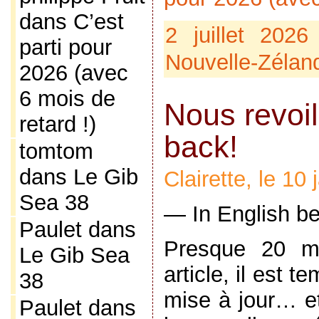
dans
C’est
2 juillet 202
parti pour
Nouvelle-Zélan
2026 (avec
6 mois de
Nous revoi
retard !)
back!
tomtom
dans
Le Gib
Clairette, le 10
Sea 38
— In English b
Paulet
dans
Presque 20 mo
Le Gib Sea
article, il est t
38
mise à jour… et
Paulet
dans