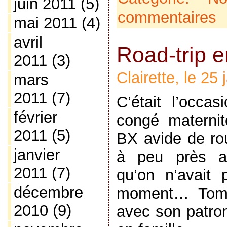
juin 2011
(5)
commentaires
mai 2011
(4)
avril
Road-trip 
2011
(3)
Clairette, le 25
mars
2011
(7)
C’était l’occas
février
congé maternit
2011
(5)
BX avide de rou
janvier
à peu près ap
2011
(7)
qu’on n’avait 
décembre
moment… Tomt
2010
(9)
avec son patron