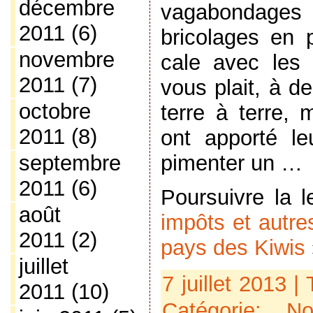
décembre
vagabondag
2011
(6)
bricolages en 
novembre
cale avec les 
2011
(7)
vous plait, à d
octobre
terre à terre,
2011
(8)
ont apporté le
pimenter un …
septembre
2011
(6)
Poursuivre la 
août
impôts et autre
2011
(2)
pays des Kiwis
juillet
7 juillet 2013 |
2011
(10)
Catégorie:
No