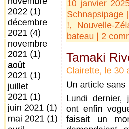
novembre
10 janvier 202
2022
(1)
Schnapsipage
|
décembre
!,
Nouvelle-Zé
2021
(4)
bateau
|
2 comm
novembre
2021
(1)
Tamaki Riv
août
Clairette, le 30
2021
(1)
Un article sans 
juillet
2021
(1)
Lundi dernier, 
juin 2021
(1)
ont enfin vog
mai 2021
(1)
faisait un mo