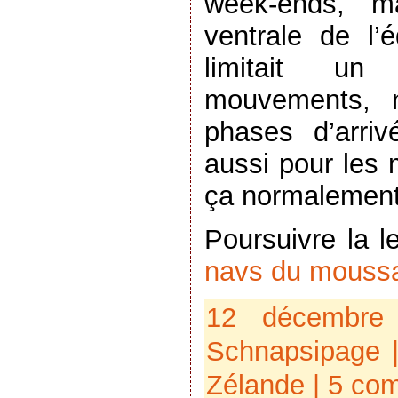
week-ends, ma
ventrale de l’é
limitait u
mouvements, 
phases d’arri
aussi pour les
ça normalemen
Poursuivre la 
navs du moussa
12 décembre
Schnapsipage
|
Zélande
|
5 com