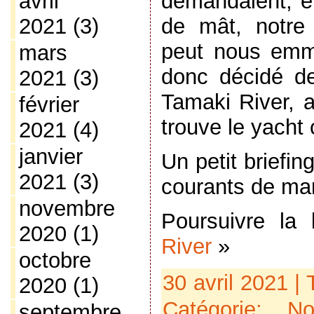
avril
demandaient, e
2021
(3)
de mât, notre
peut nous emm
mars
donc décidé d
2021
(3)
Tamaki River, a
février
trouve le yacht 
2021
(4)
janvier
Un petit briefin
2021
(3)
courants de ma
novembre
Poursuivre la
2020
(1)
River
»
octobre
30 avril 2021 |
2020
(1)
Catégorie:
No
septembre