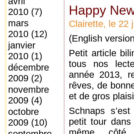
avril
Happy New 
2010
(7)
mars
Clairette, le 22
2010
(12)
(English versio
janvier
Petit article bi
2010
(1)
tous nos lect
décembre
année 2013, re
2009
(2)
rêves, de bonne
novembre
et de gros plaisi
2009
(4)
Schnaps s’est
octobre
petit tour dans
2009
(10)
même côté 
septembre