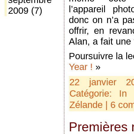
l’appareil pho
2009
(7)
donc on n’a pa
offrir, en rev
Alan, a fait un
Poursuivre la l
Year !
»
22 janvier 
Catégorie:
In
Zélande
|
6 com
Premières 