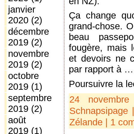
en NZ).
janvier
Ça change quo
2020
(2)
grand-chose. On
décembre
beau passepo
2019
(2)
fougère, mais l
novembre
et devoirs ne
2019
(2)
par rapport à …
octobre
Poursuivre la l
2019
(1)
septembre
24 novembre
2019
(2)
Schnapsipage
|
août
Zélande
|
1 com
2019
(1)