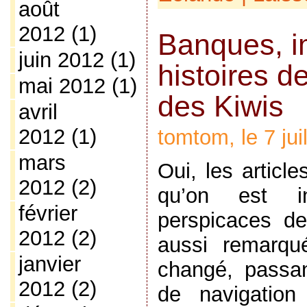
août
2012
(1)
Banques, i
juin 2012
(1)
histoires d
mai 2012
(1)
des Kiwis
avril
2012
(1)
tomtom, le 7 jui
mars
Oui, les articl
2012
(2)
qu’on est in
février
perspicaces de
2012
(2)
aussi remarqu
janvier
changé, passan
2012
(2)
de navigation