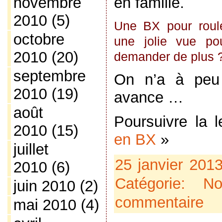
novembre
en famille.
2010
(5)
Une BX pour roule
octobre
une jolie vue pou
2010
(20)
demander de plus 
septembre
On n’a à peu 
2010
(19)
avance …
août
Poursuivre la 
2010
(15)
en BX
»
juillet
25 janvier 201
2010
(6)
Catégorie:
No
juin 2010
(2)
commentaire
mai 2010
(4)