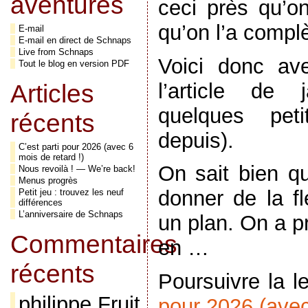
aventures
ceci près qu’on
qu’on l’a compl
E-mail
E-mail en direct de Schnaps
Live from Schnaps
Voici donc av
Tout le blog en version PDF
l’article de 
Articles
quelques pet
récents
depuis).
C’est parti pour 2026 (avec 6
mois de retard !)
On sait bien qu
Nous revoilà ! — We’re back!
Menus progrès
donner de la fl
Petit jeu : trouvez les neuf
différences
L’anniversaire de Schnaps
un plan. On a pr
Commentaires
en …
récents
Poursuivre la l
philippe Fruit
pour 2026 (avec