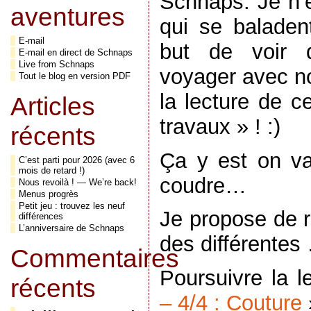
Schnaps. Je n’
aventures
qui se baladen
E-mail
but de voir d
E-mail en direct de Schnaps
Live from Schnaps
voyager avec no
Tout le blog en version PDF
la lecture de c
Articles
travaux » ! :)
récents
Ça y est on va
C’est parti pour 2026 (avec 6
mois de retard !)
coudre…
Nous revoilà ! — We’re back!
Menus progrès
Petit jeu : trouvez les neuf
Je propose de r
différences
L’anniversaire de Schnaps
des différentes
Commentaires
Poursuivre la 
récents
– 4/4 : Couture