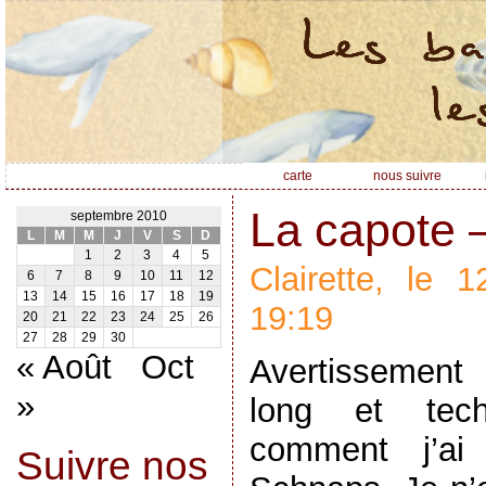
carte
nous suivre
La capote –
septembre 2010
L
M
M
J
V
S
D
1
2
3
4
5
Clairette, le
6
7
8
9
10
11
12
13
14
15
16
17
18
19
19:19
20
21
22
23
24
25
26
27
28
29
30
« Août
Oct
Avertissement 
»
long et tech
comment j’ai
Suivre nos