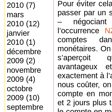
Pour éviter cel
2010
(7)
passer par un s
mars
– négocian
2010
(12)
l’occurrence
N
janvier
comptes da
2010
(1)
monétaires. On
décembre
s’aperçoit
2009
(2)
avantageux e
novembre
exactement à l
2009
(4)
nous coûter, on 
octobre
compte en monn
2009
(10)
et 2 jours plus
septembre
le compte en mo