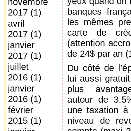
yeux quand on l
novembre
banques frança
2017
(1)
les mêmes pre
avril
carte de créd
2017
(1)
(attention accr
janvier
de 24$ par an (
2017
(1)
juillet
Du côté de l’é
2016
(1)
lui aussi gratui
janvier
plus avantag
2016
(1)
autour de 3.5
une taxation à 
février
niveau de rev
2015
(1)