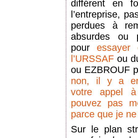
différent en f
l’entreprise, p
perdues à rem
absurdes ou 
pour
essayer 
l’URSSAF
ou d
ou EZBROUF pou
non, il y a e
votre appel à
pouvez pas me
parce que je ne 
Sur le plan str