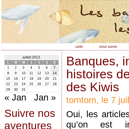
carte
nous suivre
Banques, i
juillet 2013
L
M
M
J
V
S
D
1
2
3
4
5
6
7
histoires d
8
9
10
11
12
13
14
15
16
17
18
19
20
21
des Kiwis
22
23
24
25
26
27
28
29
30
31
« Jan
Jan »
tomtom, le 7 jui
Suivre nos
Oui, les articl
qu’on est in
aventures