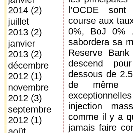
l’OCDE sont
2014
(2)
course aux tau
juillet
0%, BoJ 0% …
2013
(2)
sabordera sa mo
janvier
Reserve Bank
2013
(2)
descend pour
décembre
dessous de 2.5
2012
(1)
de même l’ac
novembre
exceptionne
2012
(3)
injection mas
septembre
comme il y a q
2012
(1)
jamais faire co
août