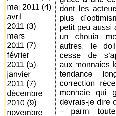
mai 2011
(4)
dont les acteur
avril
plus d’optimis
2011
(3)
petit peu aussi
mars
un chouia moi
2011
(7)
autres, le dol
février
cesse de s’ap
2011
(5)
aux monnaies l
tendance lo
janvier
correction réc
2011
(7)
monnaie qui g
décembre
devrais-je dire 
2010
(9)
– parmi tout
novembre