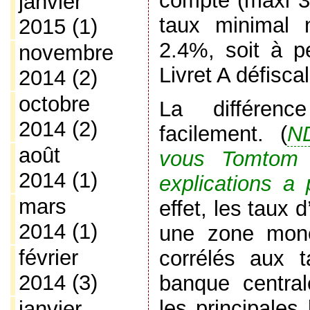
compte (maxi 3
janvier
taux minimal 
2015
(1)
2.4%, soit à p
novembre
Livret A défisca
2014
(2)
octobre
La différenc
2014
(2)
facilement. (
N
août
vous Tomtom 
2014
(1)
explications a
mars
effet, les taux 
2014
(1)
une zone moné
février
corrélés aux t
2014
(3)
banque central
les principales
janvier