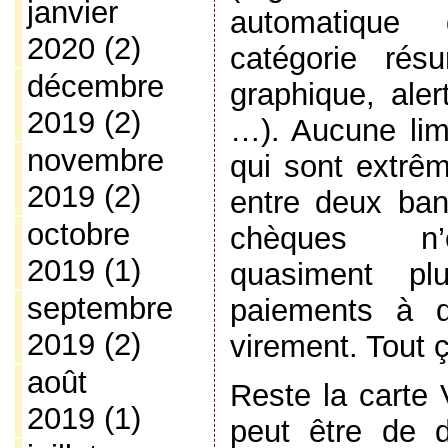
janvier
automatique
2020
(2)
catégorie ré
décembre
graphique, aler
2019
(2)
…). Aucune limi
novembre
qui sont extr
2019
(2)
entre deux ban
octobre
chèques n’ex
2019
(1)
quasiment pl
septembre
paiements à d
2019
(2)
virement. Tout 
août
Reste la carte 
2019
(1)
peut être de d