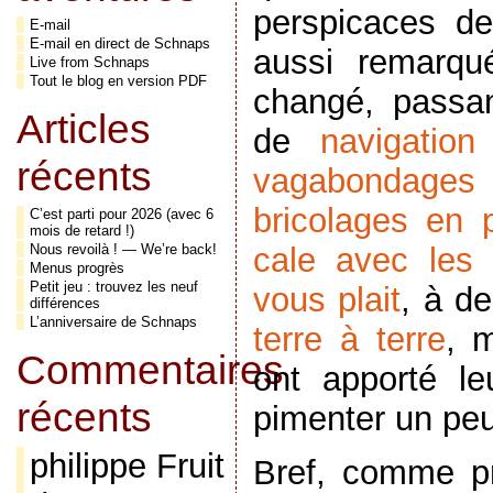
perspicaces de
E-mail
E-mail en direct de Schnaps
aussi remarqu
Live from Schnaps
Tout le blog en version PDF
changé, pass
Articles
de
navigatio
récents
vagabondages
bricolages en 
C’est parti pour 2026 (avec 6
mois de retard !)
cale avec les 
Nous revoilà ! — We’re back!
Menus progrès
Petit jeu : trouvez les neuf
vous plait
, à d
différences
L’anniversaire de Schnaps
terre
à
terre
, 
Commentaires
ont apporté l
récents
pimenter un peu 
philippe Fruit
Bref, comme pr