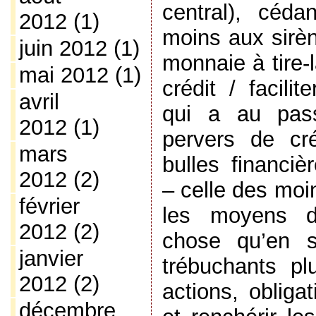
central), céda
2012
(1)
moins aux sirèn
juin 2012
(1)
monnaie à tire-l
mai 2012
(1)
crédit / facili
avril
qui a au pass
2012
(1)
pervers de cr
mars
bulles financiè
2012
(2)
– celle des moi
février
les moyens d’
2012
(2)
chose qu’en s
janvier
trébuchants plu
2012
(2)
actions, obliga
décembre