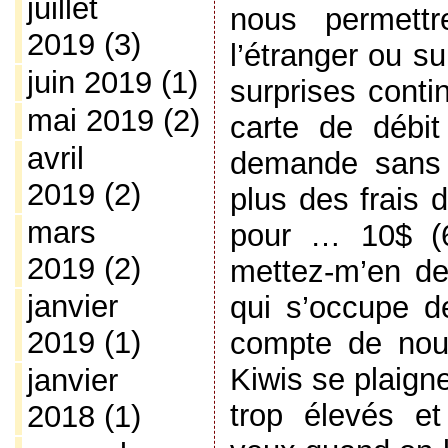
juillet
nous permett
2019
(3)
l’étranger ou s
juin 2019
(1)
surprises conti
mai 2019
(2)
carte de débi
avril
demande sans 
2019
(2)
plus des frais 
mars
pour … 10$ (6
2019
(2)
mettez-m’en de
janvier
qui s’occupe de
2019
(1)
compte de nous
Kiwis se plaign
janvier
trop élevés et
2018
(1)