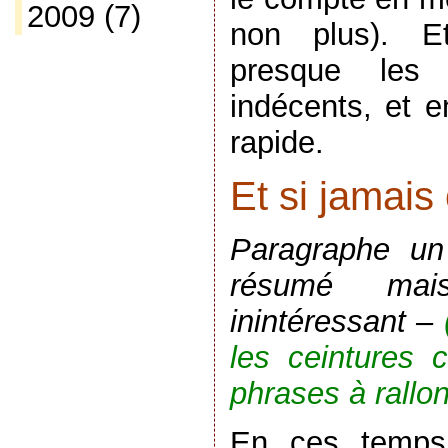
2009
(7)
non plus). E
presque les 
indécents, et e
rapide.
Et si jamai
Paragraphe un
résumé mai
inintéressant –
les ceintures c
phrases à rallo
En ces temps