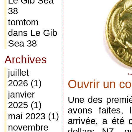
Le Gib Sea
38
tomtom
dans
Le Gib
Sea 38
Archives
juillet
Un
Ouvrir un c
2026
(1)
janvier
Une des premi
2025
(1)
avons faites,
mai 2023
(1)
arrivée, a été 
novembre
dollars NZ, q