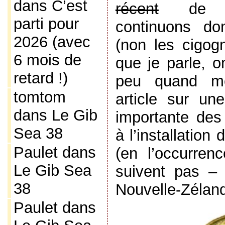
dans
C’est
récent
de l’a
parti pour
continuons do
2026 (avec
(non les cigog
6 mois de
que je parle, o
retard !)
peu quand mê
tomtom
article sur une
dans
Le Gib
importante des
Sea 38
à l’installatio
Paulet
dans
(en l’occurren
Le Gib Sea
suivent pas –
38
Nouvelle-Zéland
Paulet
dans