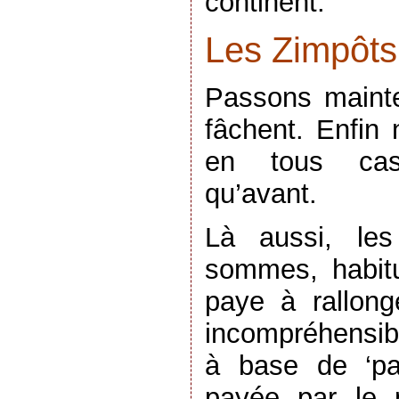
continent.
Les Zimpôts
Passons maint
fâchent. Enfin 
en tous ca
qu’avant.
Là aussi, les
sommes, habitu
paye à rallong
incompréhensib
à base de ‘par
payée par le 