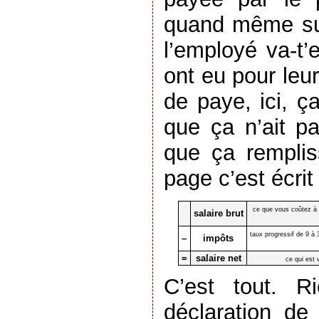
quand même sur
l’employé va-t’
ont eu pour leur
de paye, ici, ça
que ça n’ait pas
que ça rempli
page c’est écrit
ce que vous coûtez à 
salaire brut
taux progressif de 9 à
–
impôts
=
salaire net
ce qui est
C’est tout. R
déclaration d