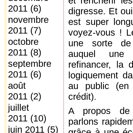
et renchérir le
2011
(6)
digresse. Et ou
novembre
est super lon
2011
(7)
voyez-vous ! Le
octobre
une sorte de
2011
(8)
auquel une
septembre
refinancer, la 
2011
(6)
logiquement da
août
au public (e
2011
(2)
crédit).
juillet
A propos de 
2011
(10)
parlons rapide
juin 2011
(5)
grâce à une é