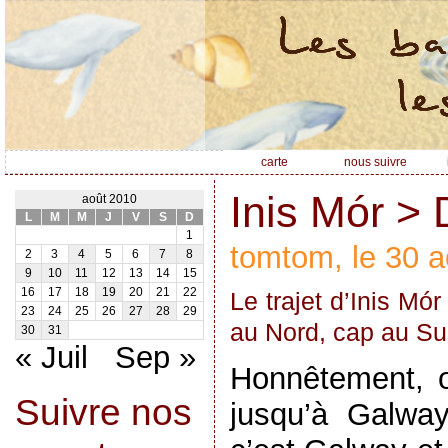
carte
nous suivre
Inis Mór > 
août 2010
L
M
M
J
V
S
D
1
tomtom, le 30 a
2
3
4
5
6
7
8
9
10
11
12
13
14
15
16
17
18
19
20
21
22
Le trajet d’Inis Mór
23
24
25
26
27
28
29
au Nord, cap au Su
30
31
« Juil
Sep »
Honnêtement, o
Suivre nos
jusqu’à Galwa