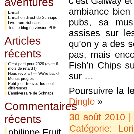
c’est Galway et
aventures
ambiance bien p
E-mail
E-mail en direct de Schnaps
pubs, sa musi
Live from Schnaps
Tout le blog en version PDF
assises sur le
Articles
qu’on y a des 
récents
pas, mais enco
Fish’n Chips s
C’est parti pour 2026 (avec 6
mois de retard !)
sur …
Nous revoilà ! — We’re back!
Menus progrès
Petit jeu : trouvez les neuf
Poursuivre la l
différences
L’anniversaire de Schnaps
Dingle
»
Commentaires
30 août 2010 |
récents
Catégorie:
Lor
philippe Fruit