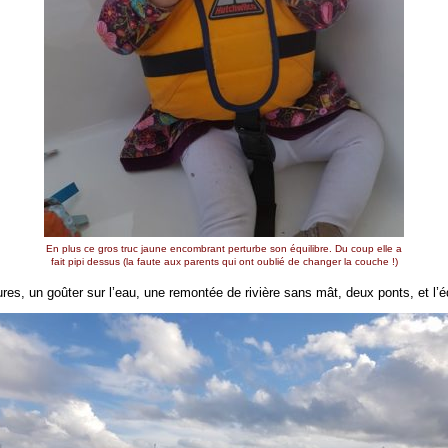
En plus ce gros truc jaune encombrant perturbe son équilibre. Du coup elle a
fait pipi dessus (la faute aux parents qui ont oublié de changer la couche !)
ures, un goûter sur l’eau, une remontée de rivière sans mât, deux ponts, et l’é