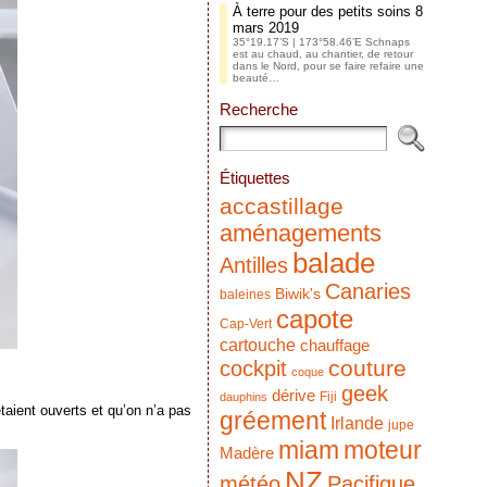
À terre pour des petits soins
8
mars 2019
35°19.17’S | 173°58.46’E Schnaps
est au chaud, au chantier, de retour
dans le Nord, pour se faire refaire une
beauté…
Recherche
Étiquettes
accastillage
aménagements
balade
Antilles
Canaries
Biwik's
baleines
capote
Cap-Vert
cartouche
chauffage
couture
cockpit
coque
geek
dérive
Fiji
dauphins
taient ouverts et qu’on n’a pas
gréement
Irlande
jupe
miam
moteur
Madère
NZ
météo
Pacifique