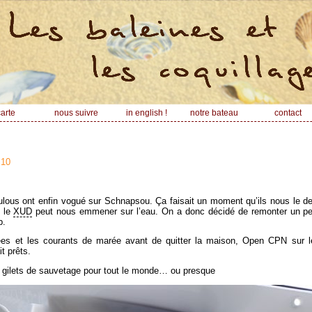
arte
nous suivre
in english !
notre bateau
contact
:10
s loulous ont enfin vogué sur Schnapsou. Ça faisait un moment qu’ils nous le 
é le
XUD
peut nous emmener sur l’eau. On a donc décidé de remonter un pe
b.
rées et les courants de marée avant de quitter la maison, Open CPN sur le 
it prêts.
: gilets de sauvetage pour tout le monde… ou presque