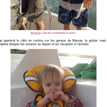
Bouzouk
a pris les commandes lui aussi !
oup apprécié le câlin en continu sur les genoux de Maman, le goûter, mai
uipière (larguer les amarres au départ et les récupérer à l’arrivée).