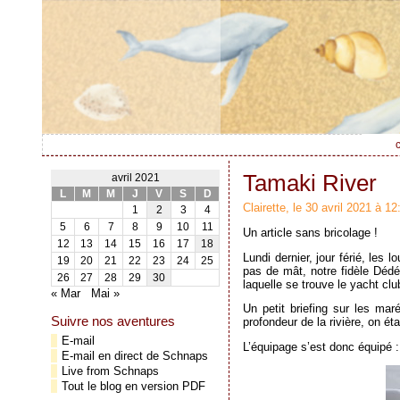
c
Tamaki River
avril 2021
L
M
M
J
V
S
D
Clairette, le 30 avril 2021 à 12
1
2
3
4
5
6
7
8
9
10
11
Un article sans bricolage !
12
13
14
15
16
17
18
Lundi dernier, jour férié, le
19
20
21
22
23
24
25
pas de mât, notre fidèle Déd
26
27
28
29
30
laquelle se trouve le yacht clu
« Mar
Mai »
Un petit briefing sur les ma
Suivre nos aventures
profondeur de la rivière, on éta
E-mail
L’équipage s’est donc équipé 
E-mail en direct de Schnaps
Live from Schnaps
Tout le blog en version PDF