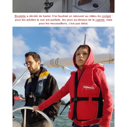
Boulette
a décidé de barrer. Il lui faudrait un tabouret au milieu du
cockpit
:
pour les adultes la vue est parfaite, les yeux au-dessus de la
capote
, mais
pour les moussaillons, c’est pas idéal.