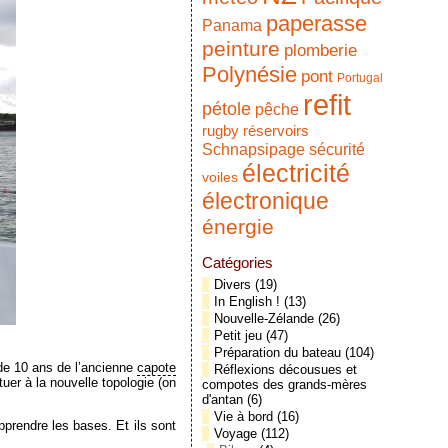
paperasse
Panama
peinture
plomberie
Polynésie
pont
Portugal
refit
pétole
pêche
réservoirs
rugby
Schnapsipage
sécurité
électricité
voiles
électronique
énergie
Catégories
Divers
(19)
In English !
(13)
Nouvelle-Zélande
(26)
Petit jeu
(47)
Préparation du bateau
(104)
 de 10 ans de l’ancienne
capote
Réflexions décousues et
tuer à la nouvelle topologie (on
compotes des grands-mères
d'antan
(6)
Vie à bord
(16)
prendre les bases. Et ils sont
Voyage
(112)