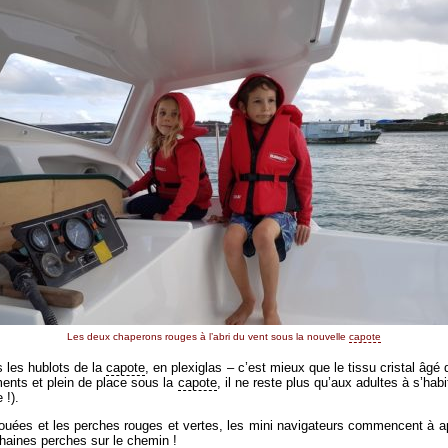
Les deux chaperons rouges à l’abri du vent sous la nouvelle
capote
s les hublots de la
capote
, en plexiglas – c’est mieux que le tissu cristal âgé
ements et plein de place sous la
capote
, il ne reste plus qu’aux adultes à s’habi
 !).
 bouées et les perches rouges et vertes, les mini navigateurs commencent à ap
ochaines perches sur le chemin !