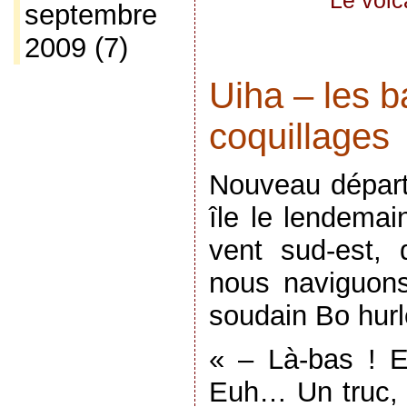
Le volc
septembre
2009
(7)
Uiha – les b
coquillages
Nouveau départ 
île le lendemai
vent sud-est,
nous naviguo
soudain Bo hurl
« – Là-bas !
Euh… Un truc