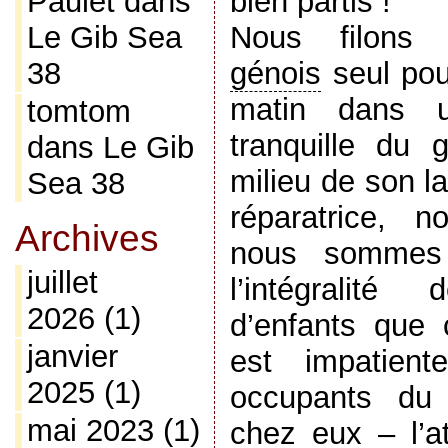
Paulet
dans
bien partis !
Le Gib Sea
Nous filons t
38
génois
seul pou
matin dans u
tomtom
tranquille du
dans
Le Gib
milieu de son l
Sea 38
réparatrice, 
Archives
nous sommes 
juillet
l’intégralité
2026
(1)
d’enfants que 
janvier
est impatient
2025
(1)
occupants du 
mai 2023
(1)
chez eux – l’at