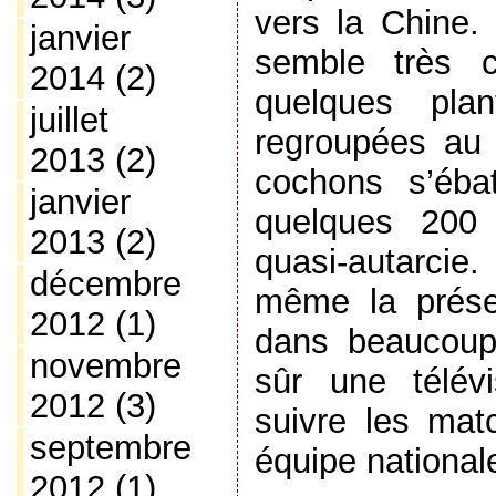
vers la Chine. 
janvier
semble très c
2014
(2)
quelques plan
juillet
regroupées au c
2013
(2)
cochons s’ébat
janvier
quelques 200 
2013
(2)
quasi-autarcie
décembre
même la prése
2012
(1)
dans beaucoup
novembre
sûr une télév
2012
(3)
suivre les mat
septembre
équipe nationa
2012
(1)