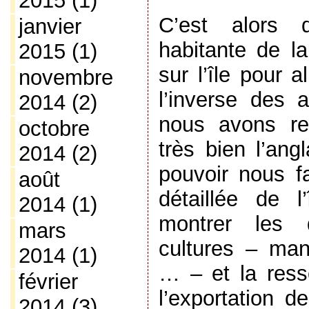
2015
(1)
C’est alors q
janvier
habitante de l
2015
(1)
sur l’île pour 
novembre
l’inverse des 
2014
(2)
nous avons ren
octobre
très bien l’ang
2014
(2)
pouvoir nous fa
août
détaillée de 
2014
(1)
montrer les d
mars
cultures – man
2014
(1)
… – et la ress
février
l’exportation 
2014
(3)