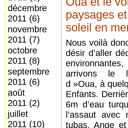
Oua et le vo
décembre
paysages et
2011
(6)
soleil en me
novembre
2011
(7)
Nous voilà donc
octobre
désir d’aller dé
2011
(8)
environnantes,
septembre
arrivons le l
2011
(6)
d »Oua, à que
août
Enfants. Derriè
2011
(2)
6m d’eau turqu
juillet
l’assaut avec
2011
(10)
tubas. Ange et