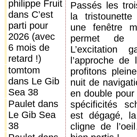
philippe Fruit
Passés les troi
dans
C’est
la tristounette
parti pour
une fenêtre m
2026 (avec
permet de p
6 mois de
L’excitation
retard !)
l’approche de l
tomtom
profitons plei
dans
Le Gib
nuit de navigat
Sea 38
en double pour
Paulet
dans
spécificités s
Le Gib Sea
est dégagé, l
38
cligne de l’oe