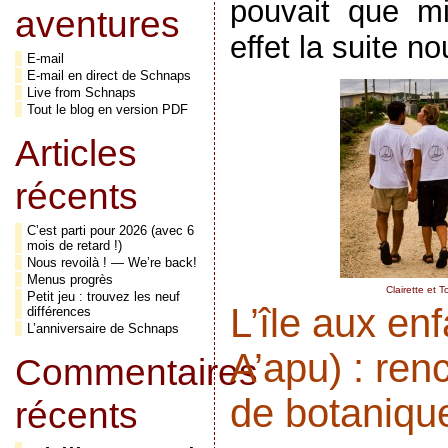
pouvait que m
aventures
effet la suite n
E-mail
E-mail en direct de Schnaps
Live from Schnaps
Tout le blog en version PDF
Articles
récents
C’est parti pour 2026 (avec 6
mois de retard !)
Nous revoilà ! — We’re back!
Menus progrès
Clairette et 
Petit jeu : trouvez les neuf
L’île aux en
différences
L’anniversaire de Schnaps
A’apu) : ren
Commentaires
de botaniqu
récents