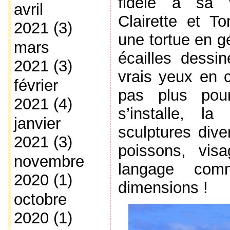
fidèle à sa v
avril
Clairette et T
2021
(3)
une tortue en g
mars
écailles dessi
2021
(3)
vrais yeux en c
février
pas plus pour
2021
(4)
s’installe, l
janvier
sculptures dive
2021
(3)
poissons, vis
novembre
langage com
2020
(1)
dimensions !
octobre
2020
(1)