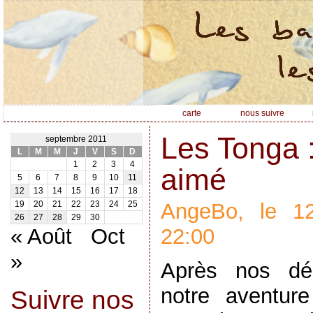
carte
nous suivre
Les Tonga :
septembre 2011
L
M
M
J
V
S
D
1
2
3
4
aimé
5
6
7
8
9
10
11
12
13
14
15
16
17
18
AngeBo, le 1
19
20
21
22
23
24
25
26
27
28
29
30
« Août
Oct
22:00
»
Après nos déc
notre aventur
Suivre nos