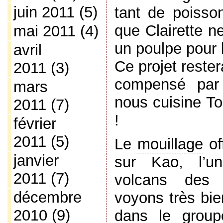
juin 2011
(5)
tant de poisson
que Clairette n
mai 2011
(4)
un poulpe pour 
avril
Ce projet reste
2011
(3)
compensé par
mars
nous cuisine T
2011
(7)
!
février
2011
(5)
Le
mouillage
of
janvier
sur Kao, l’u
2011
(7)
volcans des 
décembre
voyons très bie
2010
(9)
dans le group