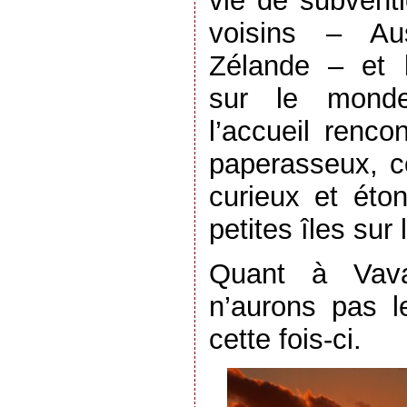
vie de subvent
voisins – Aus
Zélande – et l
sur le mond
l’accueil renco
paperasseux, c
curieux et ét
petites îles sur
Quant à Vava
n’aurons pas l
cette fois-ci.