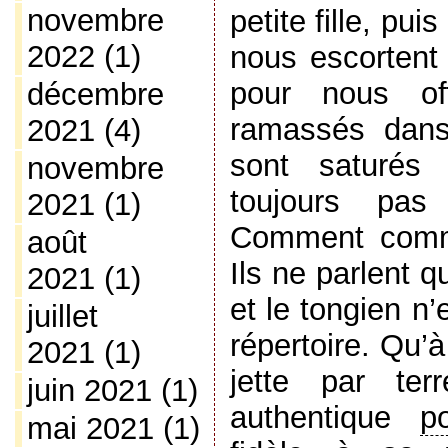
novembre
petite fille, pui
2022
(1)
nous escortent 
pour nous off
décembre
ramassés dans
2021
(4)
sont saturés
novembre
toujours pa
2021
(1)
Comment comm
août
Ils ne parlent q
2021
(1)
et le tongien n
juillet
répertoire. Qu’
2021
(1)
jette par ter
juin 2021
(1)
authentique
p
mai 2021
(1)