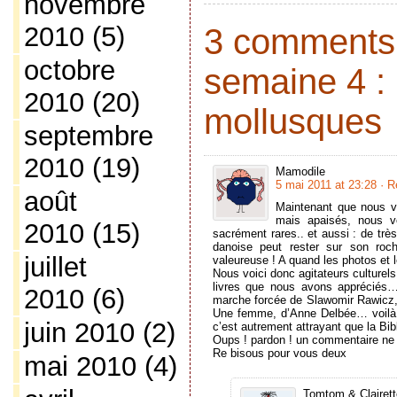
novembre
2010
(5)
3 comments 
octobre
semaine 4 : 
2010
(20)
mollusques
septembre
2010
(19)
Mamodile
5 mai 2011 at 23:28
· R
août
Maintenant que nous v
mais apaisés, nous v
2010
(15)
sacrément rares.. et aussi : de très
danoise peut rester sur son roch
juillet
valeureuse ! A quand les photos et 
Nous voici donc agitateurs culturel
livres que nous avons appréciés…
2010
(6)
marche forcée de Slawomir Rawicz, 
Une femme, d’Anne Delbée… voilà, 
juin 2010
(2)
c’est autrement attrayant que la Bib
Oups ! pardon ! un commentaire ne 
Re bisous pour vous deux
mai 2010
(4)
Tomtom & Clairett