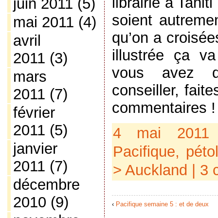
librairie à Tahit
juin 2011
(5)
soient autremen
mai 2011
(4)
qu’on a croisées
avril
illustrée ça v
2011
(3)
vous avez d
mars
conseiller, fait
2011
(7)
commentaires !
février
2011
(5)
4 mai 2011
janvier
Pacifique
,
péto
2011
(7)
> Auckland
|
3 
décembre
2010
(9)
‹
Pacifique semaine 5 : et de deux