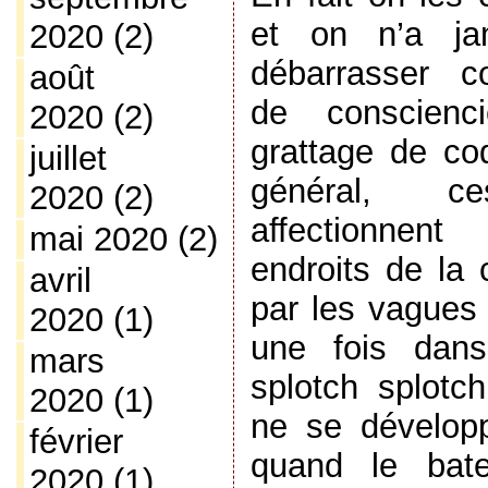
et on n’a ja
2020
(2)
débarrasser c
août
de conscienc
2020
(2)
grattage de c
juillet
général, c
2020
(2)
affectionnent 
mai 2020
(2)
endroits de la 
avril
par les vagues 
2020
(1)
une fois dans 
mars
splotch splotc
2020
(1)
ne se dévelop
février
quand le bate
2020
(1)