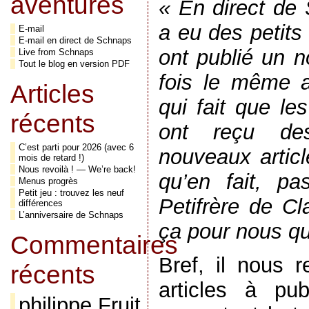
aventures
« En direct de 
a eu des petits
E-mail
E-mail en direct de Schnaps
ont publié un n
Live from Schnaps
Tout le blog en version PDF
fois le même ar
Articles
qui fait que le
récents
ont reçu d
C’est parti pour 2026 (avec 6
nouveaux articl
mois de retard !)
Nous revoilà ! — We’re back!
qu’en fait, p
Menus progrès
Petit jeu : trouvez les neuf
Petifrère de Cl
différences
L’anniversaire de Schnaps
ça pour nous q
Commentaires
Bref, il nous 
récents
articles à pub
philippe Fruit