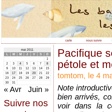
carte
nous suivre
Pacifique s
mai 2011
L
M
M
J
V
S
D
1
pétole et 
2
3
4
5
6
7
8
9
10
11
12
13
14
15
tomtom, le 4 ma
16
17
18
19
20
21
22
23
24
25
26
27
28
29
30
31
Note introducti
« Avr
Juin »
bien arrivés, 
Suivre nos
voir dans la c