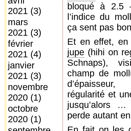
avril
bloqué à 2.5
2021
(3)
l’indice du mo
mars
ça sent pas bon
2021
(3)
Et en effet, en
février
jupe
(hihi on r
2021
(4)
Schnaps), vis
janvier
champ de moll
2021
(3)
d’épaisseur
novembre
régularité et u
2020
(1)
jusqu’alors …
octobre
perde autant en
2020
(1)
En fait on les 
septembre