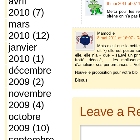
avril
8 mai 2011 at 07:
2010
(7)
Merci pour les ré
sirène on n’a pas 
mars
2010
(12)
Mamodile
8 mai 2011 at 16:07
· R
janvier
Mais c’est que la petit
dit ?) elle est posée s
elle, elle n’a « que » sauvé un prin
2010
(1)
frotté, décollé, … les mollusq
d’améliorer ses performances… Voili 
décembre
Nouvelle proposition pour votre bibl
2009
(2)
Bisous
novembre
2009
(4)
Leave a R
octobre
2009
(10)
septembre