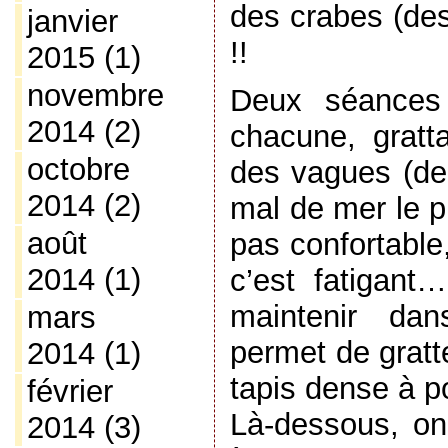
des crabes (des
janvier
!!
2015
(1)
novembre
Deux séances
2014
(2)
chacune, grat
octobre
des vagues (de 
2014
(2)
mal de mer le pr
août
pas confortable
2014
(1)
c’est fatigan
maintenir dan
mars
permet de gratte
2014
(1)
tapis dense à p
février
Là-dessous, on
2014
(3)