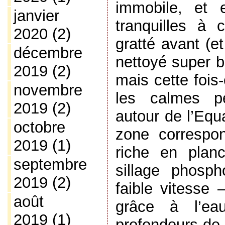
immobile, et 
janvier
tranquilles à c
2020
(2)
gratté avant (et
décembre
nettoyé super 
2019
(2)
mais cette fois
novembre
les calmes p
2019
(2)
autour de l’Equ
octobre
zone correspo
2019
(1)
riche en planct
septembre
sillage phosp
2019
(2)
faible vitesse 
août
grâce à l’ea
2019
(1)
profondeurs de 