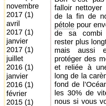
novembre
falloir nettoye
2017
(1)
de la fin de n
avril
pétole
pour envo
2017
(1)
de sa combi (
janvier
rester plus lon
2017
(1)
mais aussi e
juillet
protéger des m
2016
(1)
et reliée à un
long de la carè
janvier
fond de l’Océan
2016
(1)
les 30% de vit
février
nous si vous vo
2015
(1)