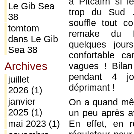
à Pitcairn si l
Le Gib Sea
trop du Sud …
38
souffle tout c
tomtom
remake du Po
dans
Le Gib
quelques jour
Sea 38
confortable ca
Archives
vagues ! Bila
pendant 4 jo
juillet
déprimant !
2026
(1)
janvier
On a quand mêm
2025
(1)
un peu après av
mai 2023
(1)
En effet, en 