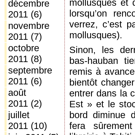
mollusques et 
décembre
lorsqu’on renc
2011
(6)
verrez, c’est pa
novembre
mollusques).
2011
(7)
octobre
Sinon, les der
2011
(8)
bas-hauban tie
septembre
remis à avance
2011
(6)
bientôt changer
août
entrer dans la 
2011
(2)
Est » et le sto
juillet
bord diminue 
2011
(10)
fera sûremen