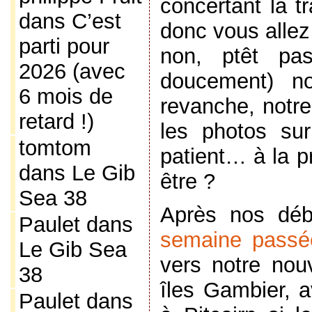
concertant la t
dans
C’est
donc vous allez
parti pour
non, ptêt p
2026 (avec
doucement) no
6 mois de
revanche, notre 
retard !)
les photos sur
tomtom
patient… à la p
dans
Le Gib
être ?
Sea 38
Après nos dé
Paulet
dans
semaine passé
Le Gib Sea
vers notre nouv
38
îles Gambier, a
Paulet
dans