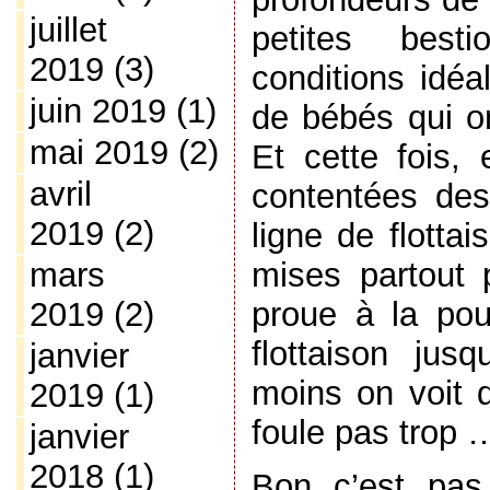
juillet
petites bes
2019
(3)
conditions idéa
juin 2019
(1)
de bébés qui on
mai 2019
(2)
Et cette fois,
avril
contentées de
2019
(2)
ligne de flotta
mises partout p
mars
proue à la pou
2019
(2)
flottaison jus
janvier
moins on voit q
2019
(1)
foule pas trop 
janvier
2018
(1)
Bon c’est pas