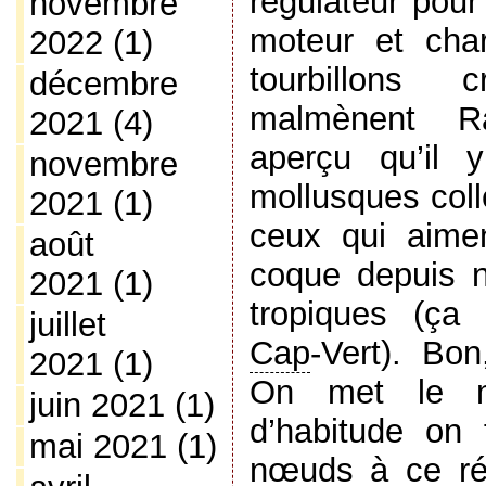
régulateur pour
novembre
moteur et char
2022
(1)
tourbillons 
décembre
malmènent R
2021
(4)
aperçu qu’il 
novembre
mollusques coll
2021
(1)
ceux qui aimen
août
coque depuis n
2021
(1)
tropiques (ça
juillet
Cap
-Vert). Bon
2021
(1)
On met le mo
juin 2021
(1)
d’habitude on
mai 2021
(1)
nœuds
à ce rég