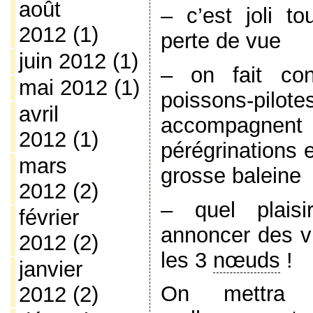
août
– c’est joli t
2012
(1)
perte de vue
juin 2012
(1)
– on fait con
mai 2012
(1)
poissons-pil
avril
accompagnent
2012
(1)
pérégrinations 
mars
grosse baleine
2012
(2)
– quel plais
février
annoncer des v
2012
(2)
les 3
nœuds
!
janvier
On mettra 
2012
(2)