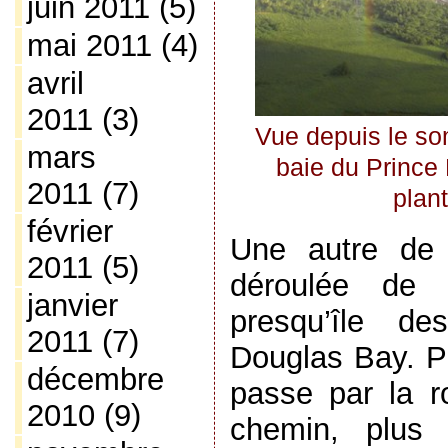
juin 2011
(5)
mai 2011
(4)
avril
2011
(3)
Vue depuis le so
mars
baie du Prince
2011
(7)
plan
février
Une autre de 
2011
(5)
déroulée de 
janvier
presqu’île de
2011
(7)
Douglas Bay. Po
décembre
passe par la ro
2010
(9)
chemin, plus 