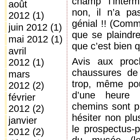
champ l’interm
août
non, il n’a pas
2012
(1)
génial !! (Comm
juin 2012
(1)
que se plaindre
mai 2012
(1)
que c’est bien q
avril
Avis aux proch
2012
(1)
chaussures de
mars
trop, même po
2012
(2)
d’une heure (
février
chemins sont pi
2012
(2)
hésiter non plu
janvier
le prospectus-p
2012
(2)