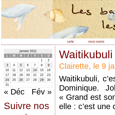
carte
nous suivre
Waitikubuli 
janvier 2011
L
M
M
J
V
S
D
1
2
Clairette, le 9 
3
4
5
6
7
8
9
10
11
12
13
14
15
16
17
18
19
20
21
22
23
Waitikubuli, c’
24
25
26
27
28
29
30
31
Dominique. Jol
« Déc
Fév »
« Grand est son
Suivre nos
elle : c’est une