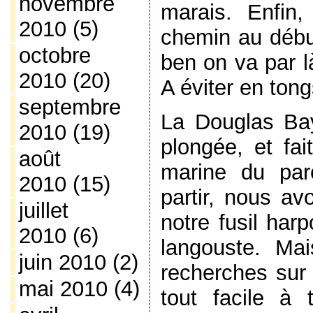
novembre
marais. Enfin
2010
(5)
chemin au début
octobre
ben on va par l
2010
(20)
A éviter en tong
septembre
La Douglas Bay
2010
(19)
plongée, et fai
août
marine du par
2010
(15)
partir, nous av
juillet
notre fusil har
2010
(6)
langouste. Ma
juin 2010
(2)
recherches sur 
mai 2010
(4)
tout facile à 