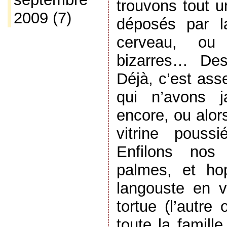
trouvons tout u
2009
(7)
déposés par l
cerveau, ou
bizarres… Des 
Déjà, c’est ass
qui n’avons j
encore, ou alor
vitrine pouss
Enfilons nos
palmes, et ho
langouste en 
tortue (l’autre 
toute la famill