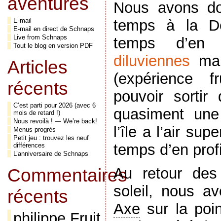
aventures
Nous avons do
temps à la Do
E-mail
E-mail en direct de Schnaps
Live from Schnaps
temps d’en
Tout le blog en version PDF
diluviennes
mal
Articles
(expérience f
récents
pouvoir sorti
C’est parti pour 2026 (avec 6
quasiment une
mois de retard !)
Nous revoilà ! — We’re back!
l’île a l’air sup
Menus progrès
Petit jeu : trouvez les neuf
temps d’en pro
différences
L’anniversaire de Schnaps
Commentaires
Au retour des
soleil, nous a
récents
Axe
sur la poi
philippe Fruit