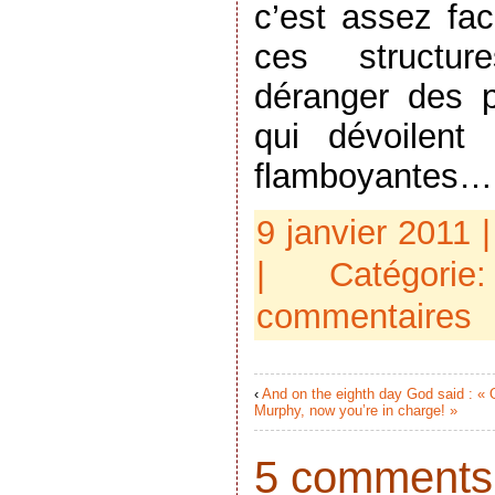
c’est assez fac
ces structur
déranger des 
qui dévoilent 
flamboyantes…
9 janvier 2011 
| Catégor
commentaires
‹
And on the eighth day God said : « 
Murphy, now you’re in charge! »
5 comments t