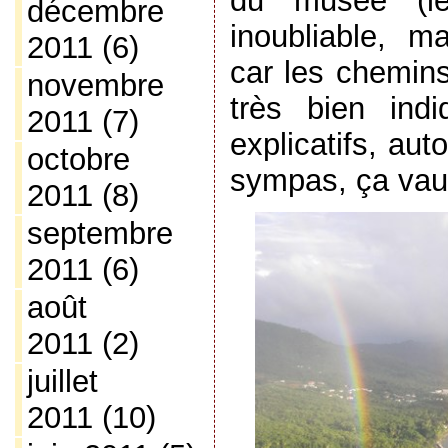
du musée (l
décembre
inoubliable, m
2011
(6)
car les chemins
novembre
très bien ind
2011
(7)
explicatifs, aut
octobre
sympas, ça vaut 
2011
(8)
septembre
2011
(6)
août
2011
(2)
juillet
2011
(10)