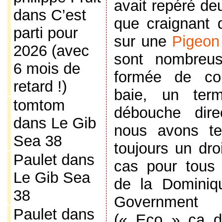
avait repéré deu
dans
C’est
que craignant
parti pour
sur une
Pigeon
2026 (avec
sont nombreus
6 mois de
formée de col
retard !)
baie, un term
tomtom
débouche dire
dans
Le Gib
nous avons ten
Sea 38
toujours un droi
Paulet
dans
cas pour tous l
Le Gib Sea
de la Dominiq
38
Government 
Paulet
dans
(« Eco » ça do