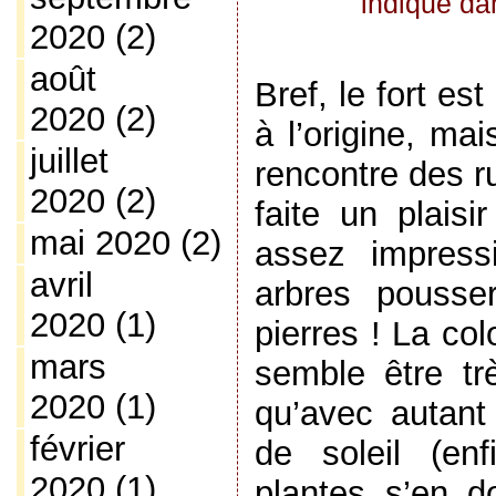
indique dan
2020
(2)
août
Bref, le fort es
2020
(2)
à l’origine, ma
juillet
rencontre des ru
2020
(2)
faite un plaisi
mai 2020
(2)
assez impress
avril
arbres pousse
2020
(1)
pierres ! La col
mars
semble être trè
2020
(1)
qu’avec autant
février
de soleil (enf
2020
(1)
plantes s’en d