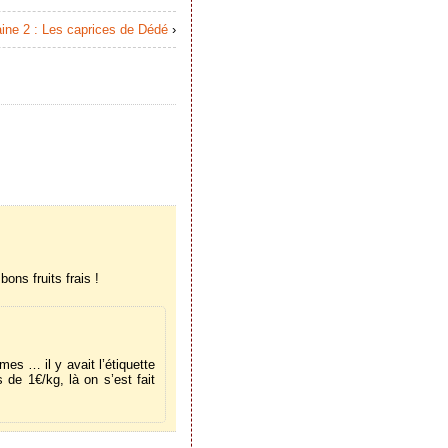
aine 2 : Les caprices de Dédé
›
ons fruits frais !
es … il y avait l’étiquette
 de 1€/kg, là on s’est fait