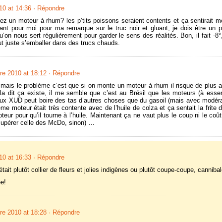
0 at 14:36
· Répondre
ez un moteur à rhum? les p’tits poissons seraient contents et ça sentirait me
ant pour moi pour ma remarque sur le truc noir et gluant, je dois être un p
’on nous sert régulièrement pour garder le sens des réalités. Bon, il fait -8
faut juste s’emballer dans des trucs chauds.
e 2010 at 18:12
· Répondre
 mais le problème c’est que si on monte un moteur à rhum il risque de plus a
la dit ça existe, il me semble que c’est au Brésil que les moteurs (à esse
eux XUD peut boire des tas d’autres choses que du gasoil (mais avec modérat
 moteur était très contente avec de l’huile de colza et ça sentait la frite de
teur pour qu’il tourne à l’huile. Maintenant ça ne vaut plus le coup ni le coû
récupérer celle des McDo, sinon) …
0 at 16:33
· Répondre
était plutôt collier de fleurs et jolies indigènes ou plutôt coupe-coupe, canniba
ée!
e 2010 at 18:28
· Répondre