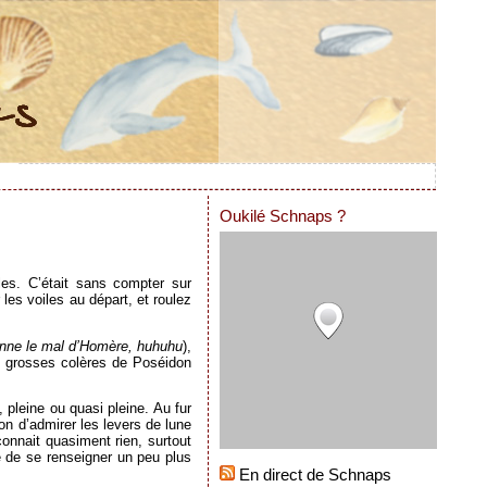
Oukilé Schnaps ?
les. C’était sans compter sur
 les voiles au départ, et roulez
onne le mal d’Homère, huhuhu
),
s grosses colères de Poséidon
, pleine ou quasi pleine. Au fur
ion d’admirer les levers de lune
onnait quasiment rien, surtout
e de se renseigner un peu plus
En direct de Schnaps