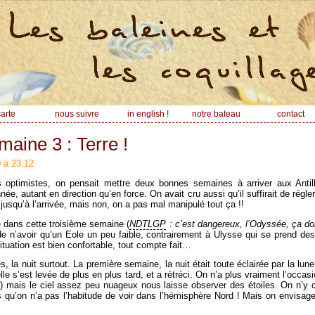
arte
nous suivre
in english !
notre bateau
contact
maine 3 : Terre !
0 à 23:12
 optimistes, on pensait mettre deux bonnes semaines à arriver aux Antil
ée, autant en direction qu’en force. On avait cru aussi qu’il suffirait de régler
 jusqu’à l’arrivée, mais non, on a pas mal manipulé tout ça !!
e dans cette troisième semaine (
NDTLGP
: c’est dangereux, l’Odyssée, ça d
e n’avoir qu’un Eole un peu faible, contrairement à Ulysse qui se prend de
 situation est bien confortable, tout compte fait…
s, la nuit surtout. La première semaine, la nuit était toute éclairée par la lune
e s’est levée de plus en plus tard, et a rétréci. On n’a plus vraiment l’occas
 !) mais le ciel assez peu nuageux nous laisse observer des étoiles. On n’y c
s qu’on n’a pas l’habitude de voir dans l’hémisphère Nord ! Mais on envisag