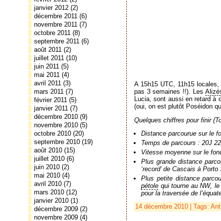
janvier 2012
(2)
décembre 2011
(6)
novembre 2011
(7)
octobre 2011
(8)
septembre 2011
(6)
août 2011
(2)
juillet 2011
(10)
juin 2011
(5)
mai 2011
(4)
avril 2011
(3)
A 15h15 UTC, 11h15 locales, 
pas 3 semaines !!). Les
Alizé
mars 2011
(7)
Lucia, sont aussi en retard à
février 2011
(5)
(oui, on est plutôt Poséidon 
janvier 2011
(7)
décembre 2010
(9)
Quelques chiffres pour finir (
novembre 2010
(5)
octobre 2010
(20)
Distance parcourue sur le f
septembre 2010
(19)
Temps de parcours : 20J 22
août 2010
(15)
Vitesse moyenne sur le fon
juillet 2010
(6)
Plus grande distance parc
juin 2010
(2)
‘record’ de Cascais à Porto
mai 2010
(4)
Plus petite distance parco
avril 2010
(7)
pétole
qui tourne au NW, le 
mars 2010
(12)
pour la traversée de l’équat
janvier 2010
(1)
14 décembre 2010 | Tags:
Ant
décembre 2009
(2)
novembre 2009
(4)