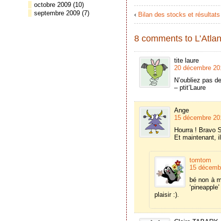
octobre 2009
(10)
septembre 2009
(7)
‹
Bilan des stocks et résultats 
8 comments to L’Atlant
tite laure
20 décembre 201
N’oubliez pas de
– ptit’Laure
Ange
15 décembre 201
Hourra ! Bravo 
Et maintenant, i
tomtom
15 décembr
bé non à mo
‘pineapple
plaisir :).