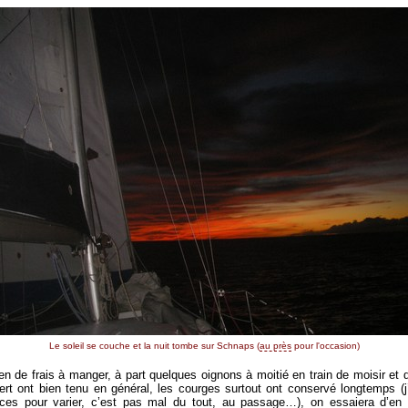
Le soleil se couche et la nuit tombe sur Schnaps (
au près
pour l'occasion)
rien de frais à manger, à part quelques oignons à moitié en train de moisir e
rt ont bien tenu en général, les courges surtout ont conservé longtemps (j’a
ces pour varier, c’est pas mal du tout, au passage…), on essaiera d’en r