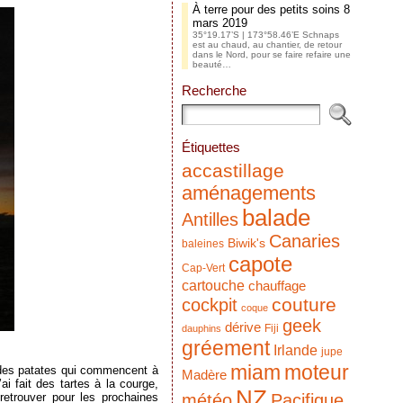
À terre pour des petits soins
8
mars 2019
35°19.17’S | 173°58.46’E Schnaps
est au chaud, au chantier, de retour
dans le Nord, pour se faire refaire une
beauté…
Recherche
Étiquettes
accastillage
aménagements
balade
Antilles
Canaries
Biwik's
baleines
capote
Cap-Vert
cartouche
chauffage
couture
cockpit
coque
geek
dérive
Fiji
dauphins
gréement
Irlande
jupe
miam
moteur
t des patates qui commencent à
Madère
i fait des tartes à la courge,
NZ
etrouver pour les prochaines
météo
Pacifique