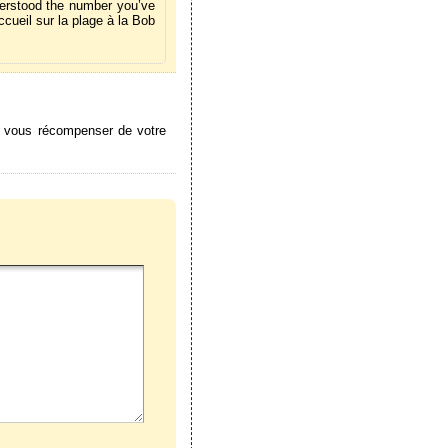
derstood the number you’ve
cueil sur la plage à la Bob
our vous récompenser de votre