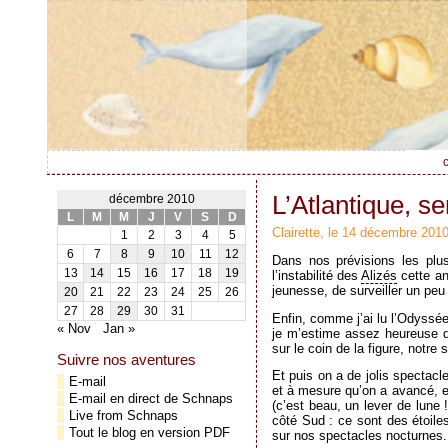
c
L’Atlantique, se
décembre 2010
L
M
M
J
V
S
D
Clairette, le 14 décembre 201
1
2
3
4
5
6
7
8
9
10
11
12
Dans nos prévisions les plus
13
14
15
16
17
18
19
l’instabilité des
Alizés
cette ann
jeunesse, de surveiller un peu
20
21
22
23
24
25
26
27
28
29
30
31
Enfin, comme j’ai lu l’Odyssé
« Nov
Jan »
je m’estime assez heureuse d
sur le coin de la figure, notre
Suivre nos aventures
Et puis on a de jolis spectacle
E-mail
et à mesure qu’on a avancé, ell
E-mail en direct de Schnaps
(c’est beau, un lever de lune
Live from Schnaps
côté Sud : ce sont des étoile
Tout le blog en version PDF
sur nos spectacles nocturnes.