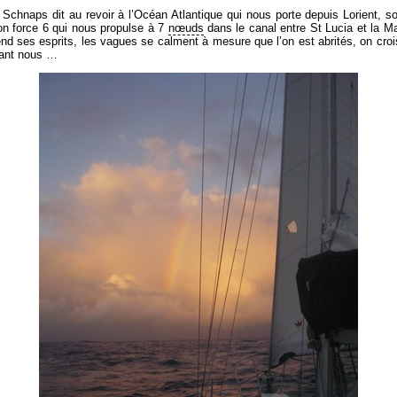
hnaps dit au revoir à l’Océan Atlantique qui nous porte depuis Lorient, sou
bon force 6 qui nous propulse à 7
nœuds
dans le canal entre St Lucia et la Mar
nd ses esprits, les vagues se calment à mesure que l’on est abrités, on croi
vant nous …