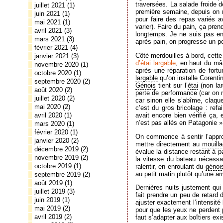
traversées. La salade froide 
juillet 2021
(1)
première semaine, depuis on m
juin 2021
(1)
pour faire des repas variés 
mai 2021
(1)
varier). Faire du pain, ça pre
avril 2021
(3)
longtemps. Je ne suis pas en
mars 2021
(3)
après pain, on progresse un 
février 2021
(4)
Côté merdouilles à bord, cett
janvier 2021
(3)
d’étai largable
, en haut du mât 
novembre 2020
(1)
après une réparation de fortu
octobre 2020
(1)
largable
qu’on installe Corenti
septembre 2020
(2)
Génois
tient sur l’
étai
(non lar
août 2020
(2)
perte de performance (car on n
juillet 2020
(2)
car sinon elle s’abîme, claque
mai 2020
(2)
c’est du gros bricolage : refai
avait encore bien vérifié ça,
avril 2020
(1)
n’est pas allés en Patagonie »
mars 2020
(1)
février 2020
(1)
On commence à sentir l’approc
janvier 2020
(2)
mettre directement au
mouill
décembre 2019
(2)
évalue la distance restant à pa
novembre 2019
(2)
la vitesse du bateau nécessair
octobre 2019
(1)
ralentir, en enroulant du
génoi
au petit matin plutôt qu’une arr
septembre 2019
(2)
août 2019
(1)
Dernières nuits justement qui 
juillet 2019
(3)
fait prendre un peu de retard
juin 2019
(1)
ajuster exactement l’intensit
mai 2019
(2)
pour que les yeux ne perdent pa
avril 2019
(2)
faut s’adapter aux boîtiers ex