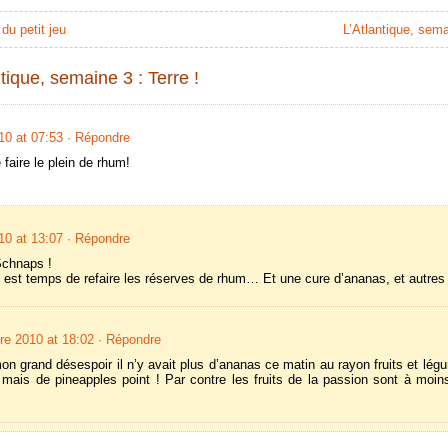
du petit jeu
L’Atlantique, sem
ique, semaine 3 : Terre !
0 at 07:53
· Répondre
 faire le plein de rhum!
0 at 13:07
· Répondre
Schnaps !
l est temps de refaire les réserves de rhum… Et une cure d’ananas, et autres b
e 2010 at 18:02
· Répondre
n grand désespoir il n’y avait plus d’ananas ce matin au rayon fruits et légum
’ mais de pineapples point ! Par contre les fruits de la passion sont à moins