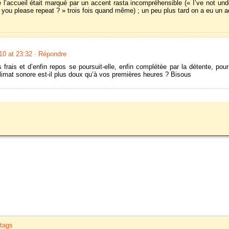
 l’accueil était marqué par un accent rasta incompréhensible (« I’ve not un
 you please repeat ? » trois fois quand même) ; un peu plus tard on a eu un ac
0 at 23:32
· Répondre
s frais et d’enfin repos se poursuit-elle, enfin complétée par la détente, p
limat sonore est-il plus doux qu’à vos premières heures ? Bisous
tags