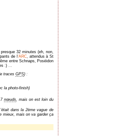
 presque 32 minutes (eh, non,
pants de l
‘ARC
, attendus à St
r même entre Schnaps, Poséidon
es :) …
de traces
GPS
) :
 la photo-finish)
5.7
nœuds
, mais on est loin du
c’était dans la 2ème vague de
re mieux, mais on va garder ça