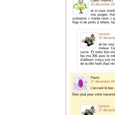
Claire TABARY
15 décembre 201
et si vous monti
vos purges. Aut
scénarios « marée noire » qu
frigo ni de joints à refaire, 
tomtom
15 décembr
ah be voui
moteur. Ce
sucre. Et notre bon vi
feu ma 306 avec le même
d’ailleurs conçu son mo
de la dite huile (faut 
Pierro
17 décembre 201
L’accueil là bas 
Bien joué pour votre travers
tomtom
17 décembr