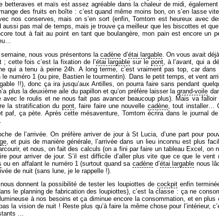
de betteraves et maïs est assez agréable dans la chaleur de midi, également !
ange des fruits en boîte : c’est quand même moins bon, on s’en lasse vite…
avec nos conserves, mais on s’en sort (enfin, Tomtom est heureux avec de
nd aussi pas mal de temps, mais je trouve ça meilleur que les biscottes et qu
core tout à fait au point en tant que boulangère, mon pain est encore un p
peu…
e semaine, nous vous présentons la
cadène
d’
étai
largable
. On vous avait déjà
; cette fois c’est la fixation de l’
étai
largable
sur le
pont
, à l’avant, qui a d
ne qui a tenu à peine 24h. A long terme, c’est vraiment pas top, car dans l
n le numéro 1 (ou pire, Bastien le tourmentin). Dans le petit temps, et vent ar
gable !!), donc ça ira jusqu’aux Antilles, on pourra faire sans pendant quelq
’a plus la deuxième aile du papillon et qu’on préfère laisser la
grand-voile
da
 avec le roulis et ne nous fait pas avancer beaucoup plus). Mais va falloir b
re la stratification du
pont
, faire faire une nouvelle
cadène
, tout installer… 
 et paf, ça pète. Après cette mésaventure, Tomtom écrira dans le journal 
.
he de l’arrivée. On préfère arriver de jour à St Lucia, d’une part pour pouvo
age
, et puis de manière générale, l’arrivée dans un lieu inconnu est plus facil
rcourir, et nous, on fait des calculs (on a fini par faire un tableau Excel, on n
e pour arriver de jour. S’il est difficile d’aller plus vite que ce que le ven
s
ou en affalant le numéro 1 (surtout quand sa
cadène
d’
étai
largable
nous lâch
ivée de nuit (sans lune, je le rappelle !).
nous donnent la possibilité de tester les loupiottes de
cockpit
enfin terminée
 dans le planning de fabrication des loupiottes), c’est la classe : ça ne con
é lumineuse à nos besoins et ça diminue encore la consommation, et en plus 
s la vision de nuit ! Reste plus qu’à faire la même chose pour l’intérieur, c’
istants …