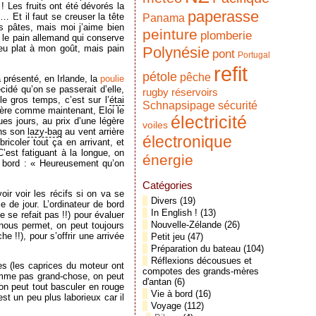
 Les fruits ont été dévorés la
paperasse
 Et il faut se creuser la tête
Panama
s pâtes, mais moi j’aime bien
peinture
plomberie
e le pain allemand qui conserve
eu plat à mon goût, mais pain
Polynésie
pont
Portugal
refit
pétole
pêche
 présenté, en Irlande, la
poulie
écidé qu’on se passerait d’elle,
réservoirs
rugby
e gros temps, c’est sur l’
étai
Schnapsipage
sécurité
rière comme maintenant, Eloi le
électricité
ues jours, au prix d’une légère
voiles
ns son
lazy-bag
au vent arrière
électronique
ricoler tout ça en arrivant, et
C’est fatiguant à la longue, on
énergie
de bord : « Heureusement qu’on
Catégories
ir voir les récifs si on va se
Divers
(19)
e de jour. L’ordinateur de bord
In English !
(13)
e se refait pas !!) pour évaluer
Nouvelle-Zélande
(26)
t nous permet, on peut toujours
e !!), pour s’offrir une arrivée
Petit jeu
(47)
Préparation du bateau
(104)
Réflexions décousues et
s (les caprices du moteur ont
compotes des grands-mères
somme pas grand-chose, on peut
d'antan
(6)
on peut tout basculer en rouge
Vie à bord
(16)
est un peu plus laborieux car il
Voyage
(112)