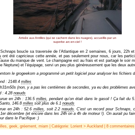
Arrivée aux Antilles (qui se cachent dans les nuages), accueillis par un
superbe arc-en-ciel !
Schnaps boucle sa traversée de l’Atlantique en 2 semaines, 6 jours, 22h et
s
ont été capricieux cette année, et pas seulement pour nous, car les partici
 cause du manque de vent. Le champagne est au frais et est partagé le soi
que Neptune) et l’équipage, servi un peu plus généreusement que les deux autr
Tomtom le grogeekom a programmé un petit logiciel pour analyser les fichiers 
ond : 2148.4
milles
h31m50s (non, y a pas les centièmes de secondes, ya eu des problèmes avec
d : 4.28
nœuds
ourue en 24h : 136.5
milles
, pendant qu’on était dans le gasoil ! Ça fait du 
 Santo, 146.8
milles
soit plus de 6.1
nœuds
urue en 24h : 52.6
milles
, soit 2.2
nœuds
. C’est un record pour Schnaps, 
1er décembre (et encore dans les 24h on a 4h de moteur !). On aurait pu fai
eur dans le Pacifique :)
illes
,
geek
,
gréement
,
miam
| Catégorie:
Lorient > Auckland
|
8 commentaires