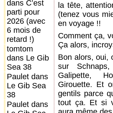
dans
C’est
la tête, attent
parti pour
(tenez vous mi
2026 (avec
en voyage !!
6 mois de
Comment ça, vo
retard !)
Ça alors, incroy
tomtom
Bon alors, oui,
dans
Le Gib
sur Schnaps,
Sea 38
Galipette, H
Paulet
dans
Girouette. Et 
Le Gib Sea
gentils parce q
38
tout ça. Et si 
Paulet
dans
aura même des 