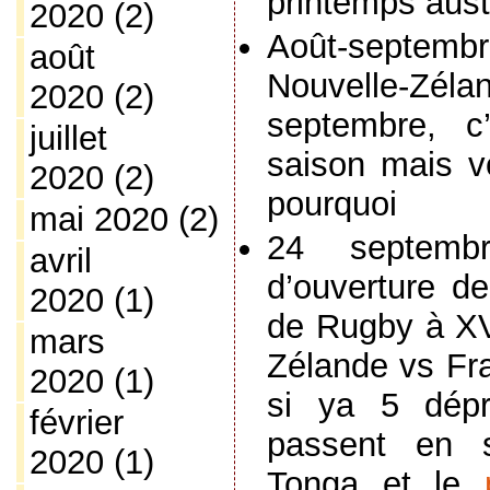
printemps aust
2020
(2)
Août-septemb
août
Nouvelle-Zéla
2020
(2)
septembre, c
juillet
saison mais v
2020
(2)
pourquoi
mai 2020
(2)
24 septemb
avril
d’ouverture 
2020
(1)
de Rugby à XV
mars
Zélande vs Fr
2020
(1)
si ya 5 dépre
février
passent en s
2020
(1)
Tonga et le