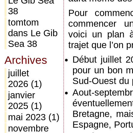
Le Gib Sea
38
Pour commence
tomtom
commencer un 
dans
Le Gib
voici un plan 
Sea 38
trajet que l’on p
Archives
Début juillet 2
pour un bon m
juillet
Sud-Ouest du 
2026
(1)
Aout-septem
janvier
éventuelleme
2025
(1)
Bretagne, mai
mai 2023
(1)
Espagne, Port
novembre