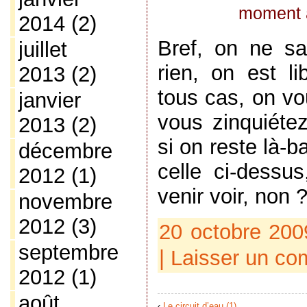
moment a
2014
(2)
Bref, on ne sa
juillet
rien, on est l
2013
(2)
tous cas, on vo
janvier
vous zinquiéte
2013
(2)
si on reste là-
décembre
celle ci-dessu
2012
(1)
venir voir, non 
novembre
2012
(3)
20 octobre 200
septembre
|
Laisser un co
2012
(1)
août
‹
Le circuit d’eau (1)