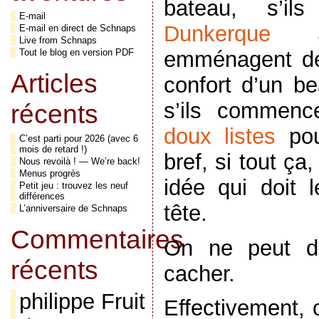
bateau, s’i
E-mail
Dunkerque 
E-mail en direct de Schnaps
Live from Schnaps
emménagent des
Tout le blog en version PDF
Articles
confort d’un be
s’ils commenc
récents
doux listes
pour
C’est parti pour 2026 (avec 6
mois de retard !)
bref, si tout ça,
Nous revoilà ! — We’re back!
Menus progrès
idée qui doit l
Petit jeu : trouvez les neuf
différences
tête.
L’anniversaire de Schnaps
Commentaires
On ne peut dé
récents
cacher.
philippe Fruit
Effectivement, 