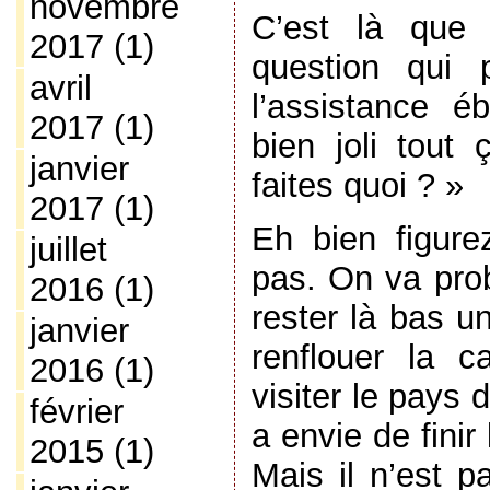
novembre
C’est là que 
2017
(1)
question qui 
avril
l’assistance é
2017
(1)
bien joli tout
janvier
faites quoi ? »
2017
(1)
Eh bien figure
juillet
pas. On va pro
2016
(1)
rester là bas un
janvier
renflouer la 
2016
(1)
visiter le pays 
février
a envie de finir
2015
(1)
Mais il n’est p