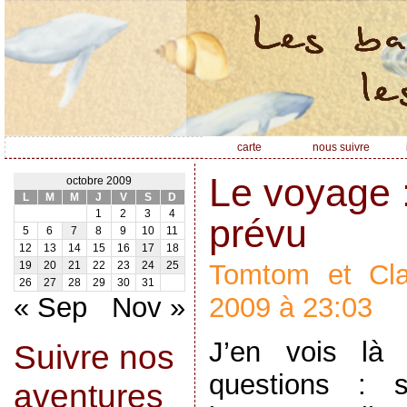
carte
nous suivre
Le voyage :
octobre 2009
L
M
M
J
V
S
D
1
2
3
4
prévu
5
6
7
8
9
10
11
12
13
14
15
16
17
18
Tomtom et Clai
19
20
21
22
23
24
25
26
27
28
29
30
31
« Sep
Nov »
2009 à 23:03
J’en vois là
Suivre nos
questions : s
aventures