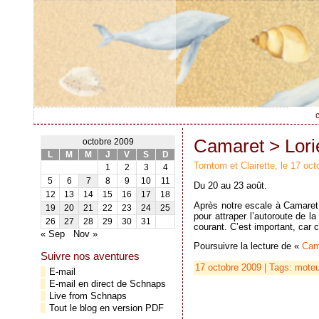
c
Camaret > Lori
octobre 2009
L
M
M
J
V
S
D
Tomtom et Clairette, le 17 oc
1
2
3
4
5
6
7
8
9
10
11
Du 20 au 23 août.
12
13
14
15
16
17
18
Après notre escale à Camaret,
19
20
21
22
23
24
25
pour attraper l’autoroute de l
26
27
28
29
30
31
courant. C’est important, car
« Sep
Nov »
Poursuivre la lecture de «
Cam
Suivre nos aventures
17 octobre 2009 | Tags:
moteu
E-mail
E-mail en direct de Schnaps
Live from Schnaps
Tout le blog en version PDF