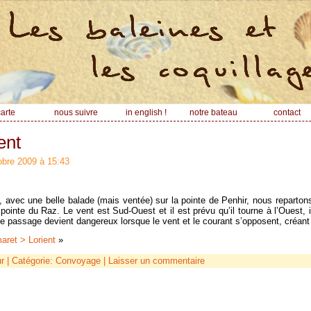
arte
nous suivre
in english !
notre bateau
contact
ent
tobre 2009 à 15:43
 avec une belle balade (mais ventée) sur la pointe de Penhir, nous reparton
a pointe du Raz. Le vent est Sud-Ouest et il est prévu qu’il tourne à l’Ouest, 
 ce passage devient dangereux lorsque le vent et le courant s’opposent, créan
aret > Lorient
»
r
| Catégorie:
Convoyage
|
Laisser un commentaire