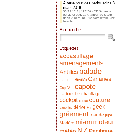
À terre pour des petits soins
8
mars 2019
35°19.17’S | 173°58.46’E Schnaps
est au chaud, au chantier, de retour
dans le Nord, pour se faire refaire une
beauté…
Recherche
Étiquettes
accastillage
aménagements
balade
Antilles
Canaries
Biwik's
baleines
capote
Cap-Vert
cartouche
chauffage
couture
cockpit
coque
geek
dérive
Fiji
dauphins
gréement
Irlande
jupe
miam
moteur
Madère
NZ
météo
Pacifique