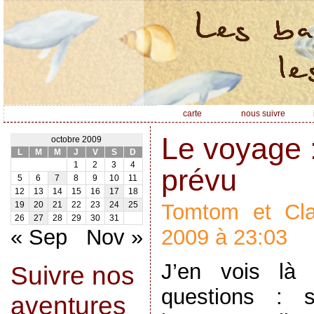
carte
nous suivre
Le voyage :
octobre 2009
L
M
M
J
V
S
D
1
2
3
4
prévu
5
6
7
8
9
10
11
12
13
14
15
16
17
18
Tomtom et Clai
19
20
21
22
23
24
25
26
27
28
29
30
31
« Sep
Nov »
2009 à 23:03
J’en vois là
Suivre nos
questions : s
aventures