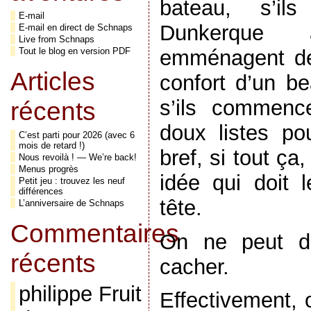
bateau, s’il
E-mail
Dunkerque 
E-mail en direct de Schnaps
Live from Schnaps
emménagent des
Tout le blog en version PDF
Articles
confort d’un be
s’ils commenc
récents
doux listes pou
C’est parti pour 2026 (avec 6
mois de retard !)
bref, si tout ça,
Nous revoilà ! — We’re back!
Menus progrès
idée qui doit l
Petit jeu : trouvez les neuf
différences
tête.
L’anniversaire de Schnaps
Commentaires
On ne peut dé
récents
cacher.
philippe Fruit
Effectivement, 