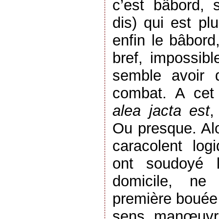
c’est bâbord, 
dis) qui est plu
enfin le bâbord
bref, impossible
semble avoir 
combat. A cet 
alea jacta est
,
Ou presque. Alo
caracolent log
ont soudoyé l
domicile, ne 
première bouée 
sens, manœuvrab