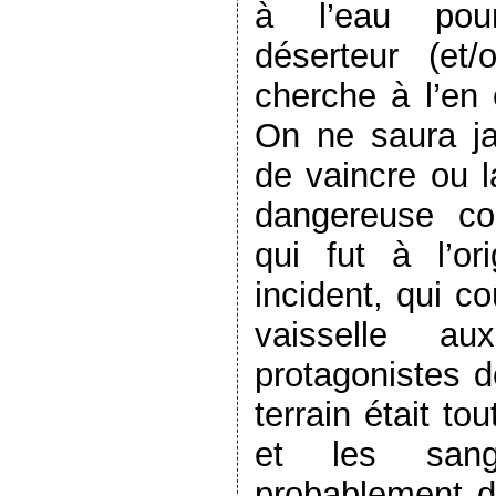
à l’eau pour 
déserteur (et/
cherche à l’en 
On ne saura ja
de vaincre ou 
dangereuse co
qui fut à l’o
incident, qui c
vaisselle au
protagonistes d
terrain était t
et les sangl
probablement d