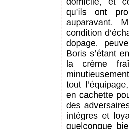
domicile, et c
qu’ils ont pr
auparavant. M
condition d’éch
dopage, peuven
Boris s’étant en
la crème fra
minutieusement
tout l’équipage
en cachette pou
des adversaires
intègres et loy
quelconque bien