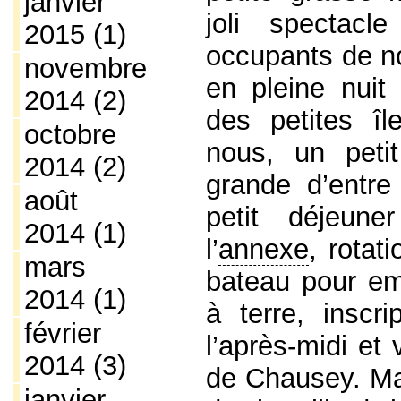
janvier
joli spectacl
2015
(1)
occupants de no
novembre
en pleine nuit
2014
(2)
des petites îl
octobre
nous, un petit
2014
(2)
grande d’entre
août
petit déjeune
2014
(1)
l’
annexe
, rotat
mars
bateau pour e
2014
(1)
à terre, inscr
février
l’après-midi et 
2014
(3)
de Chausey. Ma
janvier