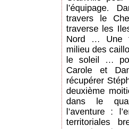
l’équipage. D
travers le Ch
traverse les I
Nord … Une tr
milieu des cail
le soleil … po
Carole et Dam
récupérer Stéph
deuxième moitié
dans le qua
l’aventure : l
territoriales 