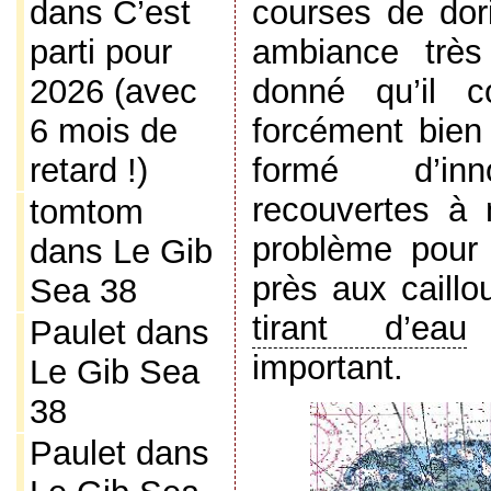
dans
C’est
courses de dor
parti pour
ambiance très
2026 (avec
donné qu’il c
6 mois de
forcément bien 
retard !)
formé d’inn
recouvertes à
tomtom
problème pour 
dans
Le Gib
près aux caillo
Sea 38
tirant d’eau
r
Paulet
dans
important.
Le Gib Sea
38
Paulet
dans