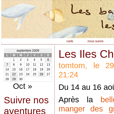
carte
nous suivre
Les Iles C
septembre 2009
L
M
M
J
V
S
D
1
2
3
4
5
6
tomtom, le 2
7
8
9
10
11
12
13
14
15
16
17
18
19
20
21:24
21
22
23
24
25
26
27
28
29
30
Oct »
Du 14 au 16 aoû
Suivre nos
Après la
bel
manger des gr
aventures