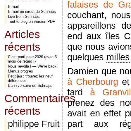
falaises de Gra
E-mail
E-mail en direct de Schnaps
couchant, nous 
Live from Schnaps
Tout le blog en version PDF
appareillons d
Articles
end aux îles Ch
récents
que nous avions
quelques
milles
C’est parti pour 2026 (avec 6
mois de retard !)
Nous revoilà ! — We’re back!
Damien que nou
Menus progrès
Petit jeu : trouvez les neuf
à Cherbourg
et 
différences
L’anniversaire de Schnaps
tard
à Granvil
Commentaires
prenez des not
récents
avait en effet 
philippe Fruit
part aux ré