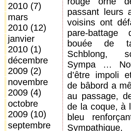
rouge orné d
2010
(7)
passant leurs a
mars
voisins ont déf
2010
(12)
pare-battage 
janvier
bouée de t
2010
(1)
Schblong, sc
décembre
Sympa … Notr
2009
(2)
d’être impoli e
novembre
de bâbord a mê
2009
(4)
au passage, de
octobre
de la coque, à 
2009
(10)
bleu renforçan
septembre
Sympathique,