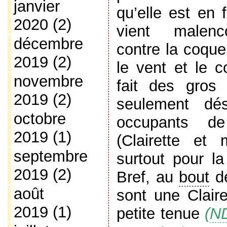
janvier
qu’elle est en f
2020
(2)
vient malenc
décembre
contre la coque
2019
(2)
le vent et le c
novembre
fait des gros
2019
(2)
seulement dés
octobre
occupants d
2019
(1)
(Clairette et
septembre
surtout pour 
2019
(2)
Bref, au
bout
de
août
sont une Clair
2019
(1)
petite tenue
(
N