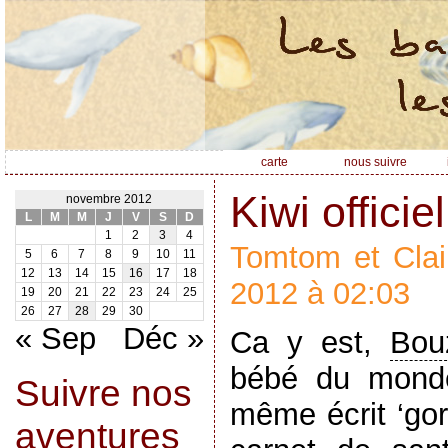
carte
nous suivre
Kiwi officiel
novembre 2012
L
M
M
J
V
S
D
1
2
3
4
Tomtom et Clai
5
6
7
8
9
10
11
12
13
14
15
16
17
18
2012 à 02:03
19
20
21
22
23
24
25
26
27
28
29
30
« Sep
Déc »
Ca y est,
Bou
bébé du monde
Suivre nos
même écrit ‘gor
aventures