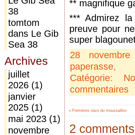
Le Gib Sea
** magnifique g
38
*** Admirez la
tomtom
preuve pour n
dans
Le Gib
super blagounet
Sea 38
28 novembre
Archives
paperasse
juillet
Catégorie:
No
2026
(1)
commentaires
janvier
2025
(1)
‹
Premières navs du moussaillon
mai 2023
(1)
2 comments t
novembre