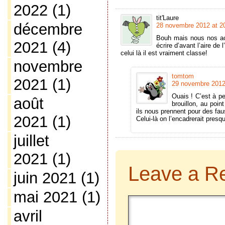
2022
(1)
tit'Laure
décembre
28 novembre 2012 at 2
Bouh mais nous nos act
2021
(4)
écrire d’avant l’aire de 
celui là il est vraiment classe!
novembre
tomtom
2021
(1)
29 novembre 2012
Ouais ! C’est à pe
août
brouillon, au poin
ils nous prennent pour des faus
2021
(1)
Celui-là on l’encadrerait presqu
juillet
2021
(1)
Leave a R
juin 2021
(1)
mai 2021
(1)
avril