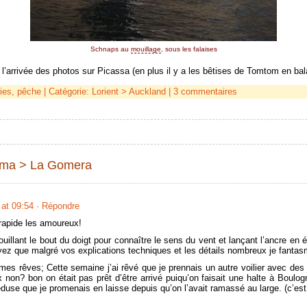
Schnaps au
mouillage
, sous les falaises
l’arrivée des photos sur Picassa (en plus il y a les bêtises de Tomtom en bala
ies
,
pêche
| Catégorie:
Lorient > Auckland
|
3 commentaires
lma > La Gomera
 at 09:54
· Répondre
 rapide les amoureux!
illant le bout du doigt pour connaître le sens du vent et lançant l’ancre en é
yez que malgré vos explications techniques et les détails nombreux je fantas
 mes rêves; Cette semaine j’ai rêvé que je prennais un autre voilier avec de
 non? bon on était pas prêt d’être arrivé puiqu’on faisait une halte à Boulo
duse que je promenais en laisse depuis qu’on l’avait ramassé au large. (c’est