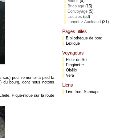
Bilans
(4)
Bricolage
(15)
Convoyage
(5)
Escales
(53)
Lorient > Auckland
(31)
Pages utiles
Bibliothèque de bord
Lexique
Voyageurs
Fleur de Sel
Froginette
Obélix
Vera
e sac) pour remonter à pied la
t) du bourg, dont nous notons
Liens
Live from Schnaps
 Chélé. Pique-nique sur la route