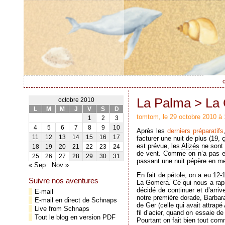
c
La Palma > La
octobre 2010
L
M
M
J
V
S
D
tomtom, le 29 octobre 2010 à 
1
2
3
4
5
6
7
8
9
10
Après les
derniers préparatifs
11
12
13
14
15
16
17
facturer une nuit de plus (19, 
est prévue, les
Alizés
ne sont 
18
19
20
21
22
23
24
de vent. Comme on n’a pas env
25
26
27
28
29
30
31
passant une nuit pépère en mer
« Sep
Nov »
En fait de
pétole
, on a eu 12-
Suivre nos aventures
La Gomera. Ce qui nous a rapid
décidé de continuer et d’arriv
E-mail
notre première dorade, Barbara 
E-mail en direct de Schnaps
de Ger (celle qui avait attrap
Live from Schnaps
fil d’acier, quand on essaie d
Tout le blog en version PDF
Pourtant on fait bien tout co