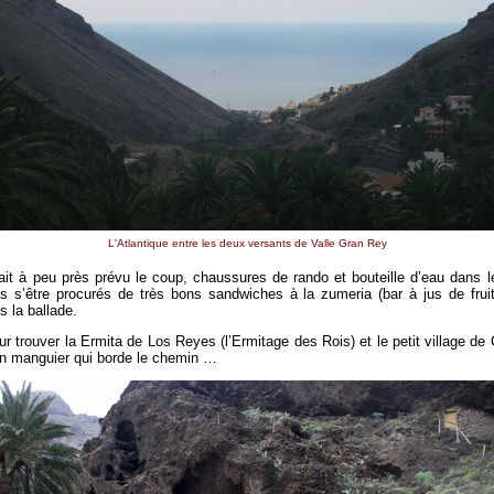
L'Atlantique entre les deux versants de Valle Gran Rey
ait à peu près prévu le coup, chaussures de rando et bouteille d’eau dans l
s s’être procurés de très bons sandwiches à la zumeria (bar à jus de frui
s la ballade.
ur trouver la Ermita de Los Reyes (l’Ermitage des Rois) et le petit village de
un manguier qui borde le chemin …