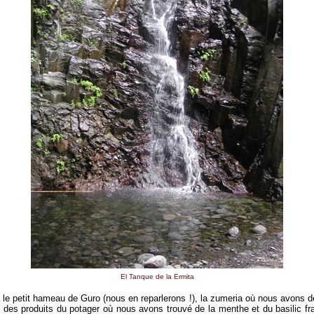
El Tanque de la Ermita
a le petit hameau de Guro (nous en reparlerons !), la zumeria où nous avons 
 des produits du potager où nous avons trouvé de la menthe et du basilic f