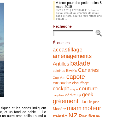
À terre pour des petits soins
8
mars 2019
35°19.17’S | 173°58.46’E Schnaps
est au chaud, au chantier, de retour
dans le Nord, pour se faire refaire une
beauté…
Recherche
Étiquettes
accastillage
aménagements
balade
Antilles
Canaries
Biwik's
baleines
capote
Cap-Vert
cartouche
chauffage
couture
cockpit
coque
geek
dérive
Fiji
dauphins
gréement
Irlande
jupe
miam
moteur
tiques et les cartes indiquent
Madère
ant, et un fond de sable … Le
NZ
météo
Pacifique
t un autre gros caillou aussi à