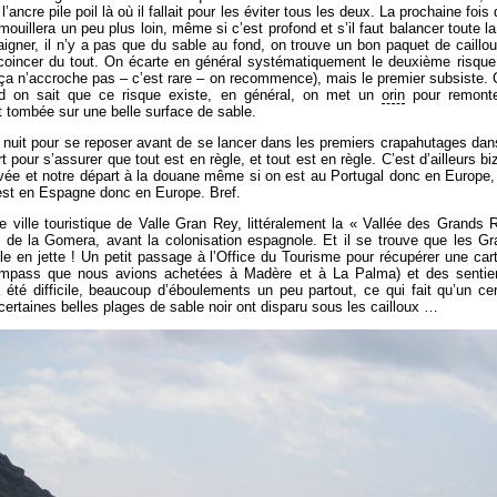
ancre pile poil là où il fallait pour les éviter tous les deux. La prochaine fois
mouillera un peu plus loin, même si c’est profond et s’il faut balancer toute
aigner, il n’y a pas que du sable au fond, on trouve un bon paquet de caillo
 coincer du tout. On écarte en général systématiquement le deuxième risqu
si ça n’accroche pas – c’est rare – on recommence), mais le premier subsiste.
d on sait que ce risque existe, en général, on met un
orin
pour remonte
t tombée sur une belle surface de sable.
 nuit pour se reposer avant de se lancer dans les premiers crapahutages dan
our s’assurer que tout est en règle, et tout est en règle. C’est d’ailleurs bi
ivée et notre départ à la douane même si on est au Portugal donc en Europe, a
 est en Espagne donc en Europe. Bref.
te ville touristique de Valle Gran Rey, littéralement la « Vallée des Grands 
s de la Gomera, avant la colonisation espagnole. Et il se trouve que les G
le en jette ! Un petit passage à l’Office du Tourisme pour récupérer une carte
 Kompass que nous avions achetées à Madère et à La Palma) et des sentie
a été difficile, beaucoup d’éboulements un peu partout, ce qui fait qu’un 
ertaines belles plages de sable noir ont disparu sous les cailloux …