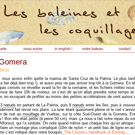
arte
nous suivre
in english !
notre bateau
contact
 Gomera
19:10
, nous avons enfin quitté la marina de Santa Cruz de la Palma. Le plus tard
ça fait déjà bien trop !), et aussi pour ne pas arriver trop tôt à la Gomera. En 
pas censés se réveiller avant la fin de la semaine, et les fichiers météo nou
ie de faire 10h de moteur, on s’est dit qu’on allait prendre notre temps et 
, en essayant de profiter au moins des petites accélérations de vent autour d
13
nœuds
en partant de La Palma, puis 8
nœuds
entre les îles, puis à nouv
ement fait revoir nos plans. La lune étant quasiment pleine et le ciel s’anno
er de nuit au
mouillage
de Vueltas, sur la côte Sud-Ouest de la Gomera. En
! Bon elle était petite (à peine 50 cm), mais ça nous a fait notre repas du so
é Alfonso), qui l’a séduite. On note quand même que chaque fois qu’on attrap
e faire un montage plus compliqué (10m de nylon + un petit bas de ligne en aci
mme c’est indiqué dans notre bouquin,
The Cruiser’s Handbook of Fishing
…