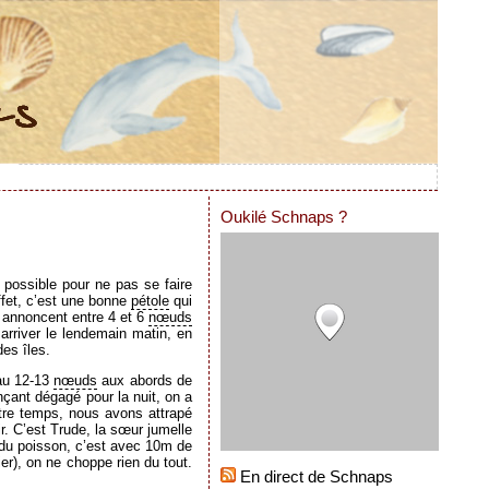
Oukilé Schnaps ?
 possible pour ne pas se faire
effet, c’est une bonne
pétole
qui
s annoncent entre 4 et 6
nœuds
arriver le lendemain matin, en
es îles.
eau 12-13
nœuds
aux abords de
nçant dégagé pour la nuit, on a
tre temps, nous avons attrapé
ir. C’est Trude, la sœur jumelle
e du poisson, c’est avec 10m de
er), on ne choppe rien du tout.
En direct de Schnaps