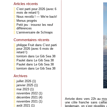
Articles récents
C’est parti pour 2026 (avec 6
mois de retard !)
Nous revoilà ! — We’re back!
Menus progrès
Petit jeu : trouvez les neuf
différences
L’anniversaire de Schnaps
Commentaires récents
philippe Fruit
dans
C’est parti
pour 2026 (avec 6 mois de
retard !)
tomtom
dans
Le Gib Sea 38
Paulet
dans
Le Gib Sea 38
Paulet
dans
Le Gib Sea 38
tomtom
dans
Le Gib Sea 38
Archives
juillet 2026
(1)
janvier 2025
(1)
mai 2023
(1)
novembre 2022
(1)
décembre 2021
(4)
Arrivée donc vers 22h au
mou
novembre 2021
(1)
une côte franche sans cailla
août 2021
(1)
lendemain, on s’est réveillés 