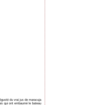
dégusté du vrai jus de maracuja
rais qui ont embaumé le bateau