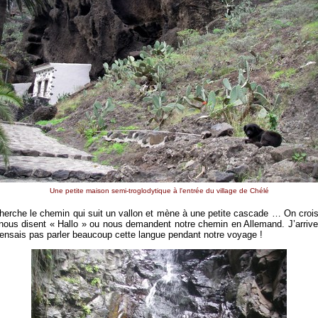
Une petite maison semi-troglodytique à l'entrée du village de Chélé
herche le chemin qui suit un vallon et mène à une petite cascade … On crois
 nous disent « Hallo » ou nous demandent notre chemin en Allemand. J’arrive
 pensais pas parler beaucoup cette langue pendant notre voyage !