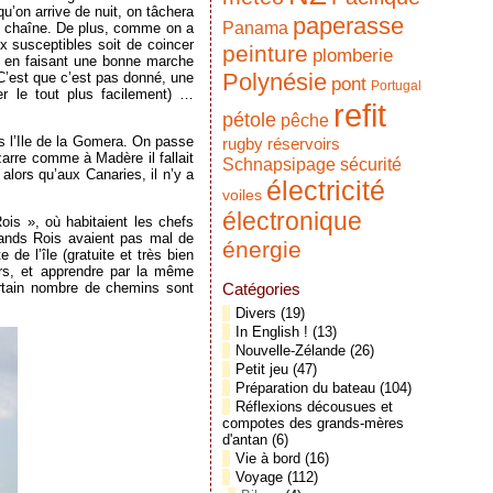
 qu’on arrive de nuit, on tâchera
paperasse
Panama
 la chaîne. De plus, comme on a
ux susceptibles soit de coincer
peinture
plomberie
e en faisant une bonne marche
Polynésie
 C’est que c’est pas donné, une
pont
Portugal
r le tout plus facilement) …
refit
pétole
pêche
s l’Ile de la Gomera. On passe
réservoirs
rugby
zarre comme à Madère il fallait
Schnapsipage
sécurité
lors qu’aux Canaries, il n’y a
électricité
voiles
électronique
Rois », où habitaient les chefs
rands Rois avaient pas mal de
énergie
 de l’île (gratuite et très bien
rs, et apprendre par la même
certain nombre de chemins sont
Catégories
Divers
(19)
In English !
(13)
Nouvelle-Zélande
(26)
Petit jeu
(47)
Préparation du bateau
(104)
Réflexions décousues et
compotes des grands-mères
d'antan
(6)
Vie à bord
(16)
Voyage
(112)