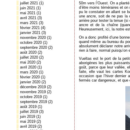
juillet 2021
(1)
50m vers l’Ouest. On a planté l’
d’être moins téméraires et on 
juin 2021
(1)
pu le constater en allant se b
mai 2021
(1)
une ancre, soit de ne pas la
avril 2021
(3)
arrière pour tester la tenue (
mars 2021
(3)
ancre et de la chaîne (quan
février 2021
(4)
Heureusement, ici, la notre es
janvier 2021
(3)
On a donc profité d’une bonne
novembre 2020
(1)
quand même au bureau du port p
octobre 2020
(1)
absolument déclarer notre arr
septembre 2020
(2)
rien à faire, normal puisqu’on
août 2020
(2)
juillet 2020
(2)
Vueltas est le port de la peti
mai 2020
(2)
aborigènes les plus puissant
goût, parce que leur vallée, el
avril 2020
(1)
faite, elle vaut les cartes
mars 2020
(1)
occasion que l’hiver dernier 
février 2020
(1)
fermés car dangereux, et que c
janvier 2020
(2)
décembre 2019
(2)
novembre 2019
(2)
octobre 2019
(1)
septembre 2019
(2)
août 2019
(1)
juillet 2019
(3)
juin 2019
(1)
mai 2019
(2)
avril 2019
(2)