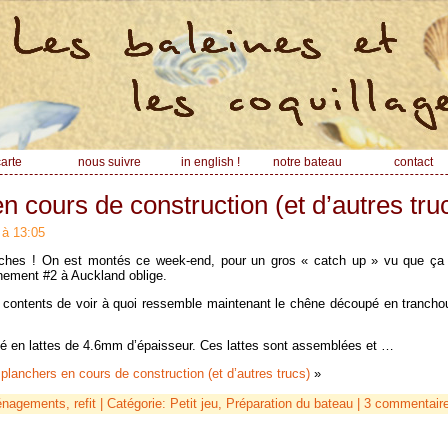
arte
nous suivre
in english !
notre bateau
contact
n cours de construction (et d’autres tru
 à 13:05
îches ! On est montés ce week-end, pour un gros « catch up » vu que ça 
nement #2 à Auckland oblige.
n contents de voir à quoi ressemble maintenant le chêne découpé en tranchoui
é en lattes de 4.6mm d’épaisseur. Ces lattes sont assemblées et …
planchers en cours de construction (et d’autres trucs)
»
nagements
,
refit
| Catégorie:
Petit jeu,
Préparation du bateau
|
3 commentair