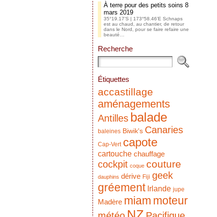
À terre pour des petits soins
8
mars 2019
35°19.17’S | 173°58.46’E Schnaps
est au chaud, au chantier, de retour
dans le Nord, pour se faire refaire une
beauté…
Recherche
Étiquettes
accastillage
aménagements
balade
Antilles
Canaries
Biwik's
baleines
capote
Cap-Vert
cartouche
chauffage
couture
cockpit
coque
geek
dérive
Fiji
dauphins
gréement
Irlande
jupe
miam
moteur
Madère
NZ
météo
Pacifique