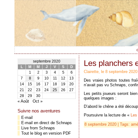
c
Les planchers e
septembre 2020
L
M
M
J
V
S
D
Clairette, le 8 septembre 2020
1
2
3
4
5
6
7
8
9
10
11
12
13
Des vraies photos toutes fra
14
15
16
17
18
19
20
n’avait pas vu Schnaps, confi
21
22
23
24
25
26
27
Les petits joueurs seront bie
28
29
30
quelques images :
« Août
Oct »
D’abord le chêne a été découp
Suivre nos aventures
Poursuivre la lecture de «
Les 
E-mail
E-mail en direct de Schnaps
8 septembre 2020 | Tags:
amé
Live from Schnaps
Tout le blog en version PDF