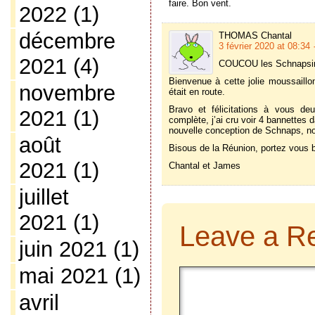
faire. Bon vent.
2022
(1)
décembre
THOMAS Chantal
3 février 2020 at 08:34
2021
(4)
COUCOU les Schnapsin
Bienvenue à cette jolie moussaill
novembre
était en route.
Bravo et félicitations à vous deu
2021
(1)
complète, j’ai cru voir 4 bannettes 
nouvelle conception de Schnaps, n
août
Bisous de la Réunion, portez vous b
2021
(1)
Chantal et James
juillet
2021
(1)
Leave a R
juin 2021
(1)
mai 2021
(1)
avril