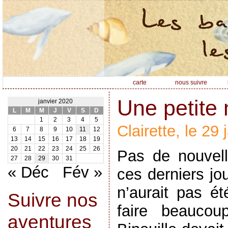
carte
nous suivre
Une petite
janvier 2020
L
M
M
J
V
S
D
1
2
3
4
5
Clairette, le 29
6
7
8
9
10
11
12
13
14
15
16
17
18
19
20
21
22
23
24
25
26
Pas de nouvell
27
28
29
30
31
« Déc
Fév »
ces derniers jo
n’aurait pas ét
Suivre nos
faire beauco
aventures