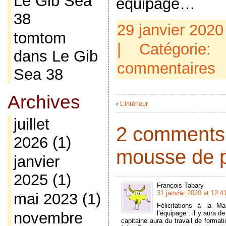
Le Gib Sea
équipage…
38
29 janvier 2020
tomtom
| Catégorie
dans
Le Gib
commentaires
Sea 38
Archives
‹
L’intérieur
juillet
2 comments 
2026
(1)
mousse de 
janvier
2025
(1)
François Tabary
31 janvier 2020 at 12:4
mai 2023
(1)
Félicitations à la M
l’équipage : il y aura 
novembre
capitaine aura du travail de formati