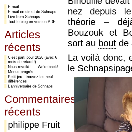
Binouille devait
E-mail
nez depuis le
E-mail en direct de Schnaps
Live from Schnaps
théorie – dé
Tout le blog en version PDF
Bouzouk
et
Bo
Articles
sort au
bout
de 
récents
La voilà donc, e
C’est parti pour 2026 (avec 6
mois de retard !)
le Schnapsipage
Nous revoilà ! — We’re back!
Menus progrès
Petit jeu : trouvez les neuf
différences
L’anniversaire de Schnaps
Commentaires
récents
philippe Fruit