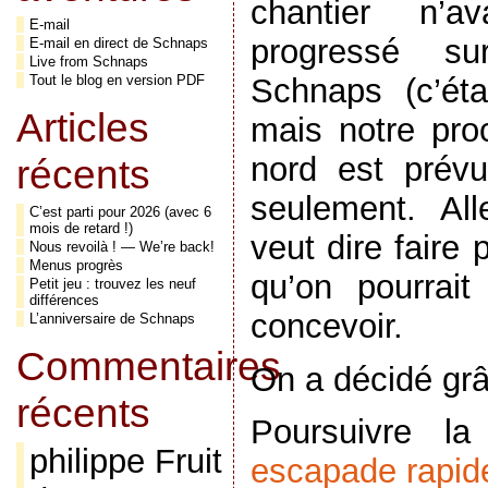
chantier n’a
E-mail
progressé s
E-mail en direct de Schnaps
Live from Schnaps
Schnaps (c’ét
Tout le blog en version PDF
Articles
mais notre pro
nord est prév
récents
seulement. Al
C’est parti pour 2026 (avec 6
mois de retard !)
veut dire faire
Nous revoilà ! — We’re back!
Menus progrès
qu’on pourrai
Petit jeu : trouvez les neuf
différences
concevoir.
L’anniversaire de Schnaps
Commentaires
On a décidé gr
récents
Poursuivre l
philippe Fruit
escapade rapid