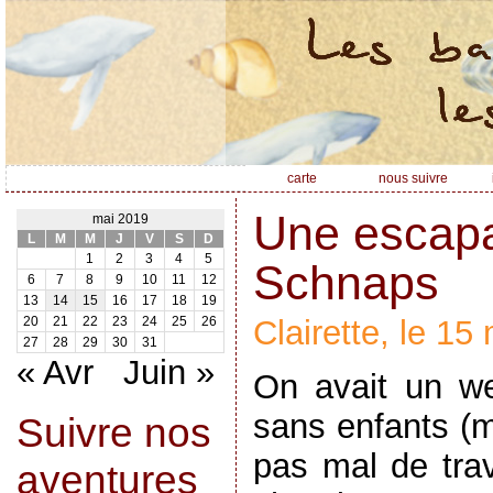
carte
nous suivre
Une escapa
mai 2019
L
M
M
J
V
S
D
1
2
3
4
5
Schnaps
6
7
8
9
10
11
12
13
14
15
16
17
18
19
Clairette, le 15
20
21
22
23
24
25
26
27
28
29
30
31
« Avr
Juin »
On avait un w
sans enfants (m
Suivre nos
pas mal de trav
aventures