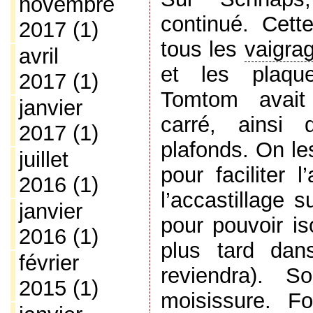
novembre
continué. Cett
2017
(1)
tous les
vaigra
avril
et les plaqu
2017
(1)
Tomtom avait 
janvier
carré, ainsi 
2017
(1)
plafonds. On le
juillet
pour faciliter 
2016
(1)
l’accastillage s
janvier
pour pouvoir is
2016
(1)
plus tard dan
février
reviendra). S
2015
(1)
moisissure. F