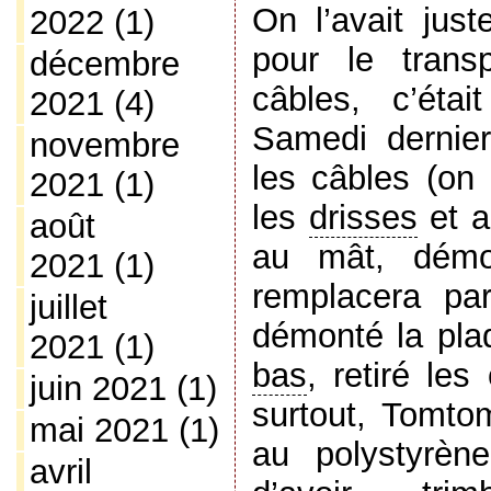
On l’avait jus
2022
(1)
pour le trans
décembre
câbles, c’éta
2021
(4)
Samedi dernie
novembre
les câbles (on l
2021
(1)
les
drisses
et a
août
au mât, démo
2021
(1)
remplacera pa
juillet
démonté la pla
2021
(1)
bas
, retiré les
juin 2021
(1)
surtout, Tomto
mai 2021
(1)
au polystyrèn
avril