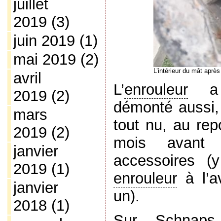
juillet
2019
(3)
juin 2019
(1)
mai 2019
(2)
L’intérieur du mât après
avril
L’
enrouleur
a é
2019
(2)
démonté aussi,
mars
tout nu, au rep
2019
(2)
mois avant 
janvier
accessoires (
2019
(1)
enrouleur
à l’a
janvier
un).
2018
(1)
Sur Schnaps