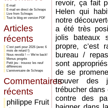
revoir, ça fait 
E-mail
Helen qui habi
E-mail en direct de Schnaps
Live from Schnaps
notre découvert
Tout le blog en version PDF
Articles
a été très posi
jolis bateaux s
récents
propre, c’est 
C’est parti pour 2026 (avec 6
mois de retard !)
bureau / repa
Nous revoilà ! — We’re back!
Menus progrès
sont appropriés 
Petit jeu : trouvez les neuf
différences
de se promener
L’anniversaire de Schnaps
Commentaires
trouver des j
trébucher dans 
récents
contre des pa
philippe Fruit
baigner dans la