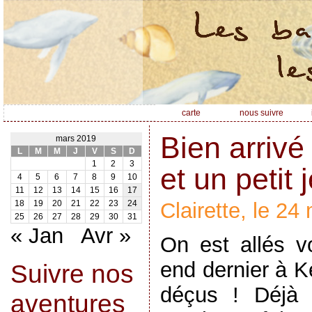
carte
nous suivre
Bien arrivé
mars 2019
L
M
M
J
V
S
D
1
2
3
et un petit 
4
5
6
7
8
9
10
11
12
13
14
15
16
17
Clairette, le 2
18
19
20
21
22
23
24
25
26
27
28
29
30
31
« Jan
Avr »
On est allés v
end dernier à K
Suivre nos
déçus ! Déjà ç
aventures