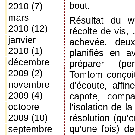
bout
.
2010
(7)
mars
Résultat du w
2010
(12)
récolte de vis, 
janvier
achevée, deux
2010
(1)
planifiés en av
décembre
préparer (pe
2009
(2)
Tomtom conçoit
novembre
d’
écoute
, affin
2009
(4)
capote
, compa
octobre
l’isolation de 
2009
(10)
résolution (qu’
qu’une fois) de
septembre