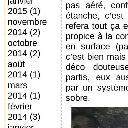
janvier
pas aéré, con
2015
(1)
étanche, c’es
novembre
refera tout ça 
2014
(2)
propice à la con
octobre
en surface (pa
2014
(2)
c’est bien mais
août
déco douteuse
2014
(1)
partis, eux au
mars
par un système
2014
(1)
sobre.
février
2014
(3)
janvier