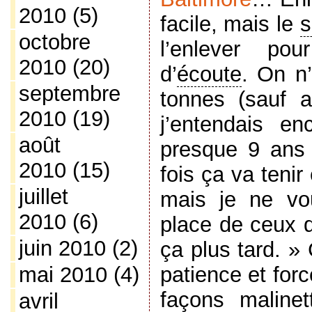
2010
(5)
facile, mais le
s
octobre
l’enlever po
2010
(20)
d’
écoute
. On n
septembre
tonnes (sauf a
2010
(19)
j’entendais e
août
presque 9 ans 
2010
(15)
fois ça va tenir
juillet
mais je ne vo
2010
(6)
place de ceux q
juin 2010
(2)
ça plus tard. » 
patience et for
mai 2010
(4)
façons maline
avril