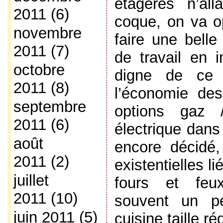
étagères n’all
2011
(6)
coque, on va op
novembre
faire une belle
2011
(7)
de travail en i
octobre
digne de ce 
2011
(8)
l’économie des
septembre
options gaz /
2011
(6)
électrique dans
août
encore décidé
2011
(2)
existentielles l
juillet
fours et feux
2011
(10)
souvent un pe
juin 2011
(5)
cuisine taille ré