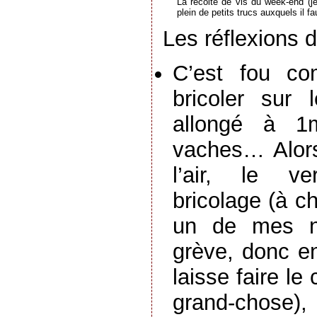
La récolte de vis du week-end (je
plein de petits trucs auxquels il 
Les réflexions 
C’est fou co
bricoler sur
allongé à 1
vaches… Alors
l’air, le ve
bricolage (à c
un de mes n
grève, donc e
laisse faire le 
grand-chose)