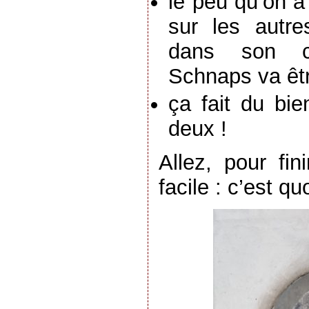
le peu qu’on a
sur les autre
dans son ch
Schnaps va êtr
ça fait du bie
deux !
Allez, pour fin
facile : c’est qu