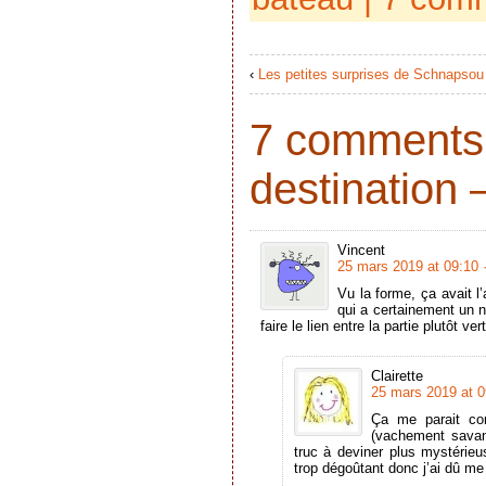
‹
Les petites surprises de Schnapsou
7 comments 
destination –
Vincent
25 mars 2019 at 09:10
Vu la forme, ça avait l
qui a certainement un 
faire le lien entre la partie plutôt ve
Clairette
25 mars 2019 at 0
Ça me parait co
(vachement savan
truc à deviner plus mystérieu
trop dégoûtant donc j’ai dû me