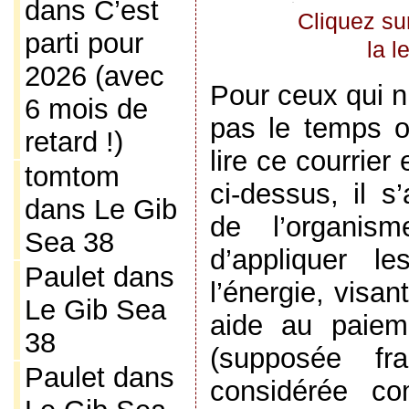
dans
C’est
Cliquez sur
parti pour
la l
2026 (avec
Pour ceux qui n
6 mois de
pas le temps o
retard !)
lire ce courrier
tomtom
ci-dessus, il s
dans
Le Gib
de l’organism
Sea 38
d’appliquer l
Paulet
dans
l’énergie, visa
Le Gib Sea
aide au paiem
38
(supposée fran
Paulet
dans
considérée c