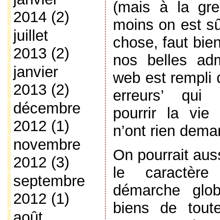
(mais à la gr
2014
(2)
moins on est sû
juillet
chose, faut bie
2013
(2)
nos belles adm
janvier
web est rempli 
2013
(2)
erreurs’ qui 
décembre
pourrir la vie
2012
(1)
n’ont rien dema
novembre
On pourrait aus
2012
(3)
le caractère
septembre
démarche glob
2012
(1)
biens de tout
août