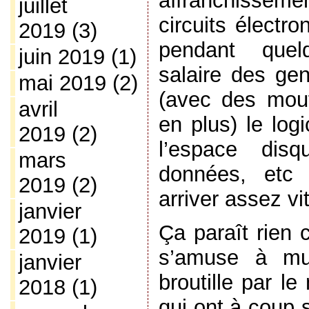
affranchisseme
juillet
circuits électr
2019
(3)
pendant quel
juin 2019
(1)
salaire des ge
mai 2019
(2)
(avec des moufl
avril
en plus) le logi
2019
(2)
l’espace disq
mars
données, etc
2019
(2)
arriver assez vi
janvier
Ça paraît rien
2019
(1)
s’amuse à mul
janvier
broutille par l
2018
(1)
qui ont à coup 