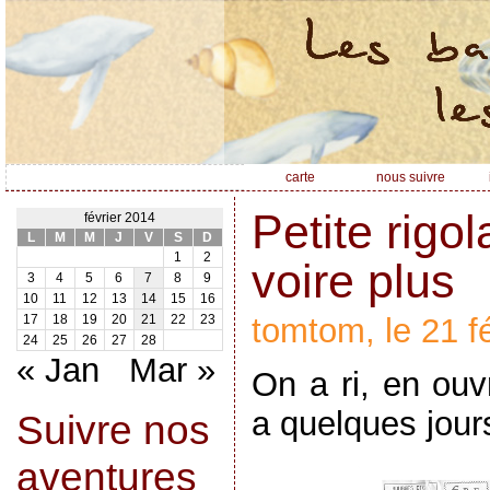
carte
nous suivre
Petite rigo
février 2014
L
M
M
J
V
S
D
1
2
voire plus
3
4
5
6
7
8
9
10
11
12
13
14
15
16
tomtom, le 21 f
17
18
19
20
21
22
23
24
25
26
27
28
« Jan
Mar »
On a ri, en ouvr
a quelques jours
Suivre nos
aventures