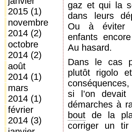
janvier
gaz et qui la s
2015
(1)
dans leurs dé
novembre
Ou à éviter 
2014
(2)
enfants encor
octobre
Au hasard.
2014
(2)
Dans le cas p
août
plutôt rigolo e
2014
(1)
conséquences,
mars
si l’on devai
2014
(1)
démarches à ral
février
bout
de la pla
2014
(3)
corriger un tir
janvier