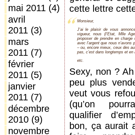
mai 2011
(4)
cette lettre cett
avril
Monsieur,
2011
(3)
J’ai le plaisir de vous annon
vigueur, nous (l’Etat, Mlle A
proposer de prendre en charge u
mars
avec l’argent que nous n’avons 
– ou, encore mieux, ceux des aut
2011
(7)
pas, c’est dans longtemps et en a
etc.
février
Sexy, non ? Ah 
2011
(5)
peu plus vende
janvier
veut vous refou
2011
(7)
(qu’on pourr
décembre
qualifier d’em
2010
(9)
bon, ça aurait 
novembre