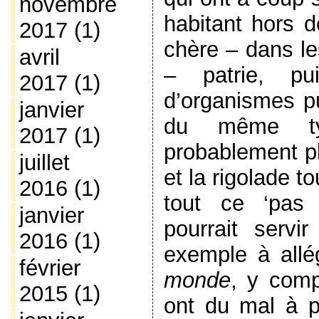
novembre
habitant hors d
2017
(1)
chère – dans l
avril
– patrie, p
2017
(1)
d’organismes pu
janvier
du même t
2017
(1)
probablement pl
juillet
et la rigolade t
2016
(1)
tout ce ‘pas d
janvier
pourrait servi
2016
(1)
exemple à all
février
monde
, y comp
2015
(1)
ont du mal à pa