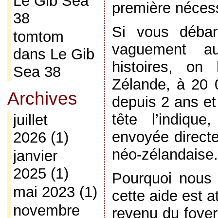
Le Gib Sea
première nécess
38
Si vous débar
tomtom
vaguement a
dans
Le Gib
histoires, on
Sea 38
Zélande, à 20 
Archives
depuis 2 ans et
tête l’indique
juillet
envoyée direct
2026
(1)
néo-zélandaise.
janvier
2025
(1)
Pourquoi nous
mai 2023
(1)
cette aide est a
novembre
revenu du foyer