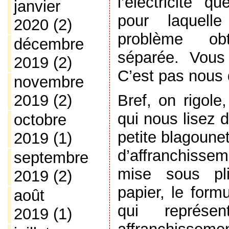
l’électricité 
janvier
pour laquell
2020
(2)
problème ob
décembre
séparée. Vous
2019
(2)
C’est pas nous
novembre
2019
(2)
Bref, on rigole
qui nous lisez 
octobre
petite blagoune
2019
(1)
d’affranchissem
septembre
mise sous pli
2019
(2)
papier, le form
août
qui représ
2019
(1)