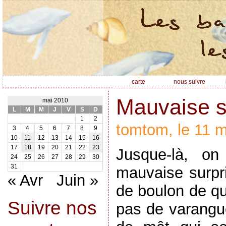
carte
nous suivre
Mauvaise s
mai 2010
L
M
M
J
V
S
D
1
2
tomtom, le 11 m
3
4
5
6
7
8
9
10
11
12
13
14
15
16
17
18
19
20
21
22
23
Jusque-là, on
24
25
26
27
28
29
30
31
mauvaise surpr
« Avr
Juin »
de boulon de qui
Suivre nos
pas de varangue