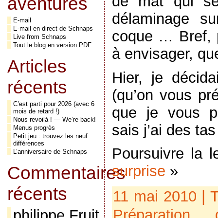
de mât qui se
aventures
délaminage su
E-mail
E-mail en direct de Schnaps
coque … Bref, 
Live from Schnaps
Tout le blog en version PDF
à envisager, qu
Articles
Hier, je décida
récents
(qu’on vous pré
C’est parti pour 2026 (avec 6
que je vous pr
mois de retard !)
Nous revoilà ! — We’re back!
sais j’ai des ta
Menus progrès
Petit jeu : trouvez les neuf
différences
Poursuivre la 
L’anniversaire de Schnaps
Commentaires
surprise
»
récents
11 mai 2010 | 
Préparation
philippe Fruit