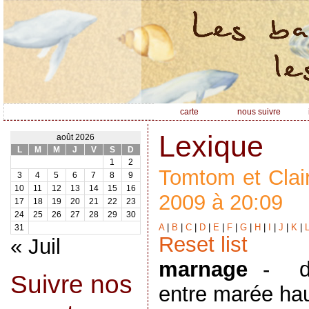
carte
nous suivre
Lexique
août 2026
L
M
M
J
V
S
D
1
2
Tomtom et Clair
3
4
5
6
7
8
9
10
11
12
13
14
15
16
2009 à 20:09
17
18
19
20
21
22
23
24
25
26
27
28
29
30
A
|
B
|
C
|
D
|
E
|
F
|
G
|
H
|
I
|
J
|
K
|
31
Reset list
« Juil
marnage
-
Suivre nos
entre marée ha