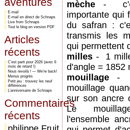
aventures
mèche
-
c
importante qui 
E-mail
E-mail en direct de Schnaps
Live from Schnaps
du safran : c'
Tout le blog en version PDF
transmis les m
Articles
qui permettent d
récents
milles
-
1 mil
C’est parti pour 2026 (avec 6
d'angle = 1852
mois de retard !)
Nous revoilà ! — We’re back!
mouillage
Menus progrès
Petit jeu : trouvez les neuf
mouillage quan
différences
L’anniversaire de Schnaps
sur son ancre 
Commentaires
Le mouilla
récents
l'ensemble anc
philippe Fruit
qui permet d'a