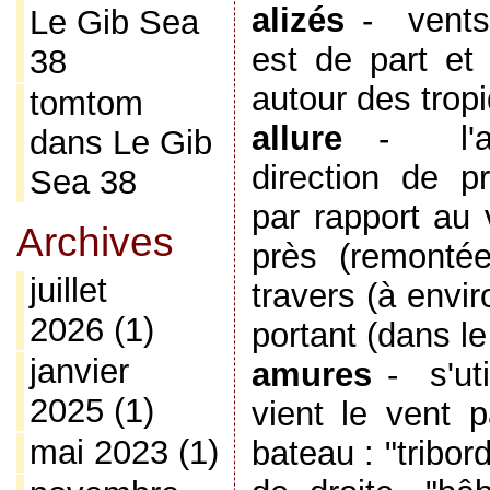
alizés
-
vents
Le Gib Sea
est de part et 
38
autour des trop
tomtom
allure
-
l
dans
Le Gib
direction de p
Sea 38
par rapport au 
Archives
près (remontée
juillet
travers (à envi
2026
(1)
portant (dans l
janvier
amures
-
s'ut
2025
(1)
vient le vent p
mai 2023
(1)
bateau : "tribor