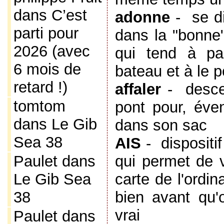
dans
C’est
adonne
-
se d
parti pour
dans la "bonne"
2026 (avec
qui tend à pas
6 mois de
bateau et à le 
retard !)
affaler
-
desce
tomtom
pont pour, éven
dans
Le Gib
dans son sac
Sea 38
AIS
-
dispositi
Paulet
dans
qui permet de vo
Le Gib Sea
carte de l'ordi
38
bien avant qu'
vrai
Paulet
dans