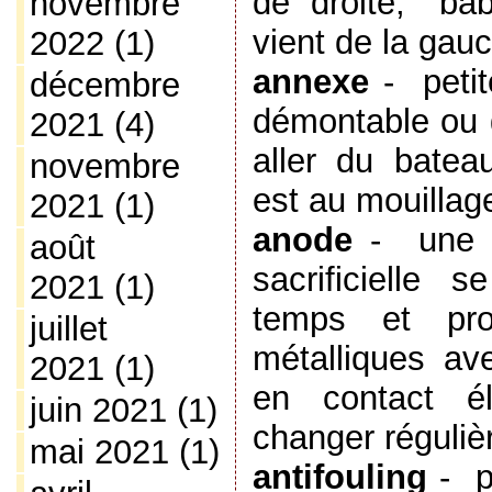
de droite, "bâ
novembre
vient de la gau
2022
(1)
annexe
-
peti
décembre
démontable ou g
2021
(4)
aller du batea
novembre
est au mouillag
2021
(1)
anode
-
une 
août
sacrificielle 
2021
(1)
temps et pro
juillet
métalliques ave
2021
(1)
en contact él
juin 2021
(1)
changer réguli
mai 2021
(1)
antifouling
-
p