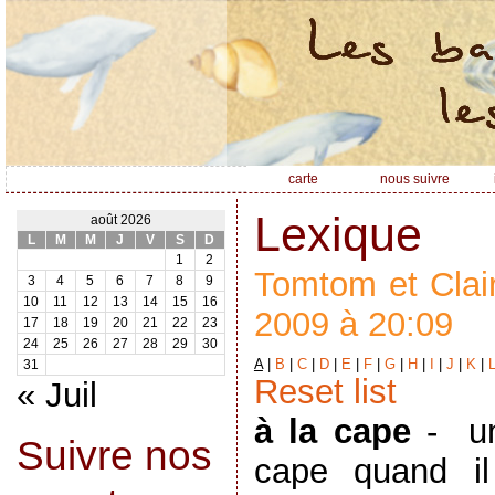
carte
nous suivre
Lexique
août 2026
L
M
M
J
V
S
D
1
2
Tomtom et Clair
3
4
5
6
7
8
9
10
11
12
13
14
15
16
2009 à 20:09
17
18
19
20
21
22
23
24
25
26
27
28
29
30
A
|
B
|
C
|
D
|
E
|
F
|
G
|
H
|
I
|
J
|
K
|
31
Reset list
« Juil
à la cape
-
u
Suivre nos
cape quand il