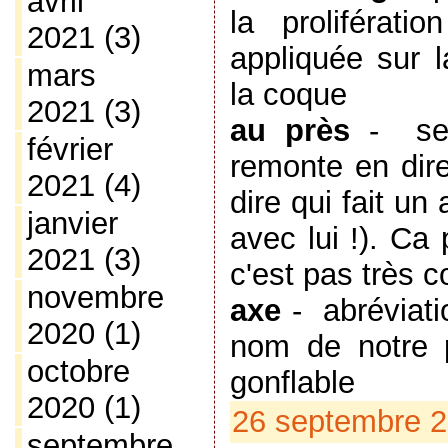
avril
la prolifératio
2021
(3)
appliquée sur 
mars
la coque
2021
(3)
au près
-
se
février
remonte en dire
2021
(4)
dire qui fait u
janvier
avec lui !). Ca
2021
(3)
c'est pas très c
novembre
axe
-
abréviati
2020
(1)
nom de notre 
octobre
gonflable
2020
(1)
26 septembre 2
septembre