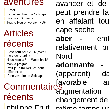
aventures
avancer et de s
peut prendre l
E-mail
E-mail en direct de Schnaps
Live from Schnaps
en affalant to
Tout le blog en version PDF
cape sèche.
Articles
aber
-
em
récents
relativement p
C’est parti pour 2026 (avec 6
Nord
mois de retard !)
Nous revoilà ! — We’re back!
adonnante
Menus progrès
Petit jeu : trouvez les neuf
(apparent) d
différences
L’anniversaire de Schnaps
favorable 
Commentaires
augmentation
récents
changement de 
philippe Fruit
même temps un