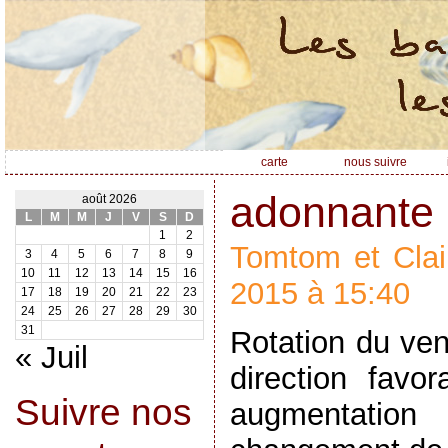
carte
nous suivre
adonnante
août 2026
L
M
M
J
V
S
D
1
2
Tomtom et Clai
3
4
5
6
7
8
9
10
11
12
13
14
15
16
2015 à 15:40
17
18
19
20
21
22
23
24
25
26
27
28
29
30
31
Rotation du ven
« Juil
direction favo
Suivre nos
augmentation