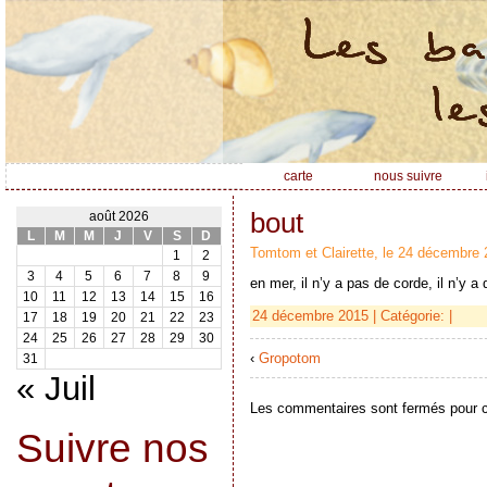
carte
nous suivre
bout
août 2026
L
M
M
J
V
S
D
Tomtom et Clairette, le 24 décembre 
1
2
3
4
5
6
7
8
9
en mer, il n’y a pas de corde, il n’y 
10
11
12
13
14
15
16
24 décembre 2015 | Catégorie: |
17
18
19
20
21
22
23
24
25
26
27
28
29
30
‹
Gropotom
31
« Juil
Les commentaires sont fermés pour ce
Suivre nos