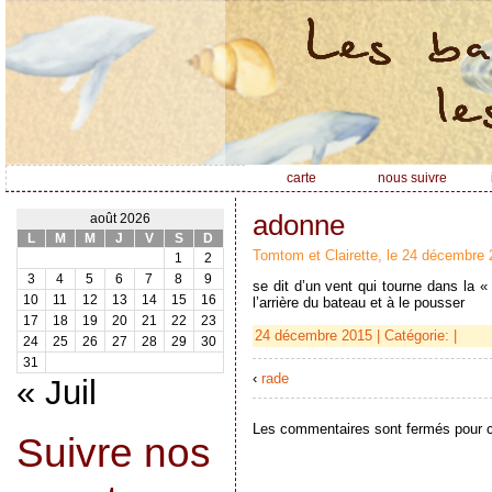
carte
nous suivre
adonne
août 2026
L
M
M
J
V
S
D
Tomtom et Clairette, le 24 décembre 
1
2
3
4
5
6
7
8
9
se dit d’un vent qui tourne dans la «
10
11
12
13
14
15
16
l’arrière du bateau et à le pousser
17
18
19
20
21
22
23
24 décembre 2015 | Catégorie: |
24
25
26
27
28
29
30
31
‹
rade
« Juil
Les commentaires sont fermés pour ce
Suivre nos